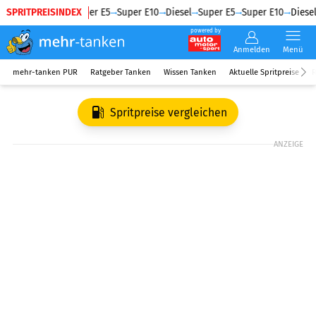
SPRITPREISINDEX
Diesel
Super E5
Super E10
Diesel
Super E5
Super E10
Diesel
powered by
Anmelden
Menü
mehr-tanken PUR
Ratgeber Tanken
Wissen Tanken
Aktuelle Spritpreise
R
Spritpreise vergleichen
ANZEIGE