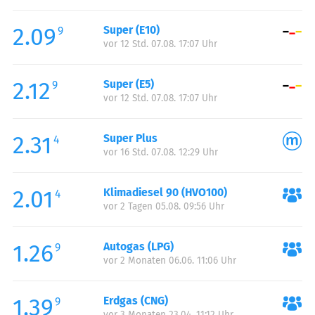
Freitag:
00:00-24:00
2.09
Super (E10)
Samstag:
00:00-24:00
9
vor 12 Std. 07.08. 17:07 Uhr
Sonntag:
00:00-24:00
2.12
Super (E5)
9
vor 12 Std. 07.08. 17:07 Uhr
2.31
Super Plus
4
vor 16 Std. 07.08. 12:29 Uhr
2.01
Klimadiesel 90 (HVO100)
4
vor 2 Tagen 05.08. 09:56 Uhr
1.26
Autogas (LPG)
9
vor 2 Monaten 06.06. 11:06 Uhr
1.39
Erdgas (CNG)
9
vor 3 Monaten 23.04. 11:12 Uhr