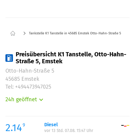
Tankstelle K1 Tanstelle in 45685 Emstek Otto-Hahn-Straße 5
Preisübersicht K1 Tanstelle, Otto-Hahn-
Straße 5, Emstek
Otto-Hahn-Straße 5
45685 Emstek
Tel: +494473947025
24h geöffnet
Montag:
00:00-24:00
Dienstag:
00:00-24:00
Mittwoch:
00:00-24:00
2.14
Diesel
9
vor 13 Std. 07.08. 15:47 Uhr
Donnerstag:
00:00-24:00