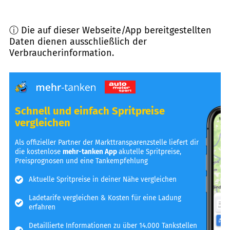
ⓘ Die auf dieser Webseite/App bereitgestellten
Daten dienen ausschließlich der
Verbraucherinformation.
Schnell und einfach Spritpreise
vergleichen
Als offizieller Partner der Markttransparenzstelle liefert dir
die kostenlose
mehr-tanken App
akutelle Spritpreise,
Preisprognosen und eine Tankempfehlung
Aktuelle Spritpreise in deiner Nähe vergleichen
Ladetarife vergleichen & Kosten für eine Ladung
erfahren
Detaillierte Informationen zu über 14.000 Tankstellen