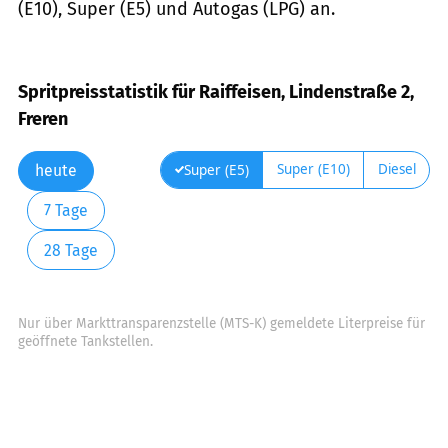
(E10), Super (E5) und Autogas (LPG) an.
Spritpreisstatistik für Raiffeisen, Lindenstraße 2,
Freren
Super (E10)
Diesel
Super (E5)
heute
7 Tage
28 Tage
Nur über Markttransparenzstelle (MTS-K) gemeldete Literpreise für
geöffnete Tankstellen.