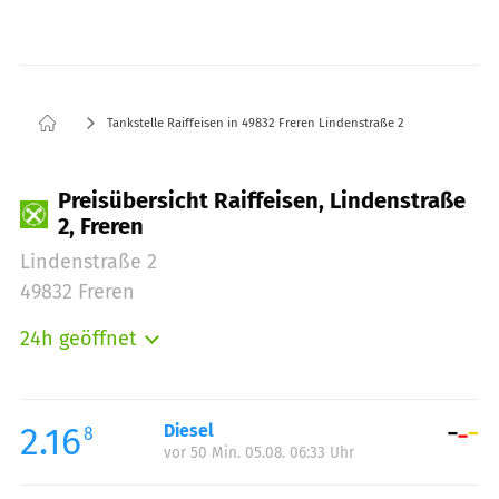
Tankstelle Raiffeisen in 49832 Freren Lindenstraße 2
Preisübersicht Raiffeisen, Lindenstraße
2, Freren
Lindenstraße 2
49832 Freren
24h geöffnet
Montag:
00:00-24:00
Dienstag:
00:00-24:00
Mittwoch:
00:00-24:00
2.16
Diesel
8
vor 50 Min. 05.08. 06:33 Uhr
Donnerstag:
00:00-24:00
Freitag:
00:00-24:00