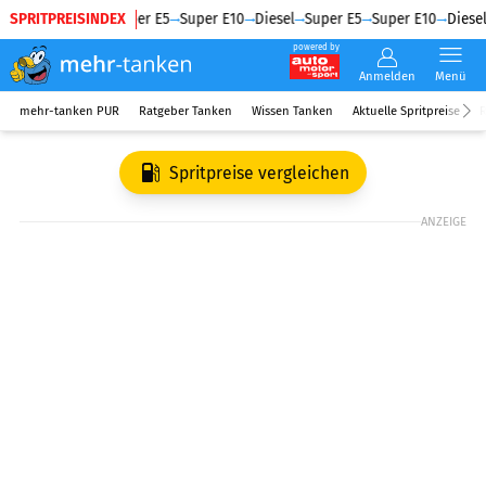
SPRITPREISINDEX
Diesel
Super E5
Super E10
Diesel
Super E5
Super E10
Diesel
powered by
Anmelden
Menü
mehr-tanken PUR
Ratgeber Tanken
Wissen Tanken
Aktuelle Spritpreise
R
Spritpreise vergleichen
ANZEIGE