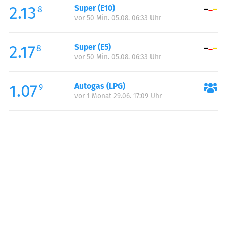
2.13
Super (E10)
Samstag:
00:00-24:00
8
vor 50 Min. 05.08. 06:33 Uhr
Sonntag:
00:00-24:00
2.17
Super (E5)
8
vor 50 Min. 05.08. 06:33 Uhr
1.07
Autogas (LPG)
9
vor 1 Monat 29.06. 17:09 Uhr