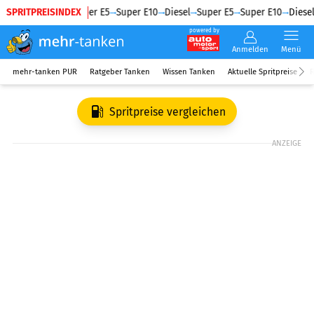
SPRITPREISINDEX
Diesel
Super E5
Super E10
Diesel
Super E5
Super E10
Diesel
powered by
Anmelden
Menü
mehr-tanken PUR
Ratgeber Tanken
Wissen Tanken
Aktuelle Spritpreise
R
Spritpreise vergleichen
ANZEIGE