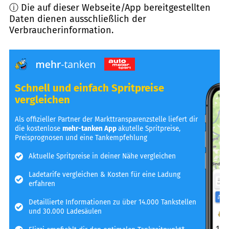
ⓘ Die auf dieser Webseite/App bereitgestellten
Daten dienen ausschließlich der
Verbraucherinformation.
Schnell und einfach Spritpreise
vergleichen
Als offizieller Partner der Markttransparenzstelle liefert dir
die kostenlose
mehr-tanken App
akutelle Spritpreise,
Preisprognosen und eine Tankempfehlung
Aktuelle Spritpreise in deiner Nähe vergleichen
Ladetarife vergleichen & Kosten für eine Ladung
erfahren
Detaillierte Informationen zu über 14.000 Tankstellen
und 30.000 Ladesäulen