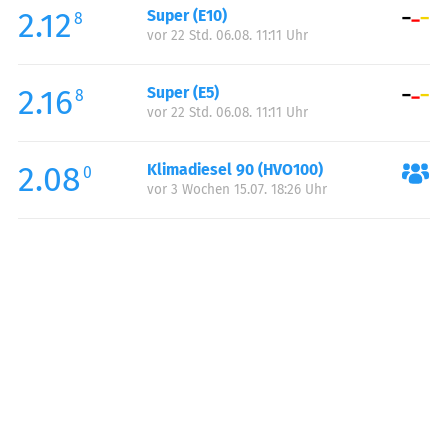
2.12
Super (E10)
Samstag:
00:00-23:59
8
vor 22 Std. 06.08. 11:11 Uhr
Sonntag:
00:00-23:59
Feiertag:
00:00-23:59
2.16
Super (E5)
8
vor 22 Std. 06.08. 11:11 Uhr
2.08
Klimadiesel 90 (HVO100)
0
vor 3 Wochen 15.07. 18:26 Uhr