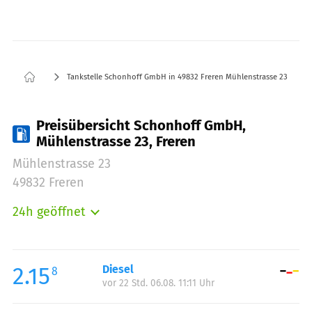
Tankstelle Schonhoff GmbH in 49832 Freren Mühlenstrasse 23
Preisübersicht Schonhoff GmbH,
Mühlenstrasse 23, Freren
Mühlenstrasse 23
49832 Freren
24h geöffnet
Montag:
00:00-23:59
Dienstag:
00:00-23:59
Mittwoch:
00:00-23:59
2.15
Diesel
8
vor 22 Std. 06.08. 11:11 Uhr
Donnerstag:
00:00-23:59
Freitag:
00:00-23:59