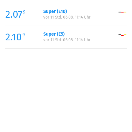
Freitag:
00:00-24:00
2.07
Super (E10)
Samstag:
00:00-24:00
9
vor 11 Std. 06.08. 11:14 Uhr
Sonntag:
00:00-24:00
2.10
Super (E5)
9
vor 11 Std. 06.08. 11:14 Uhr