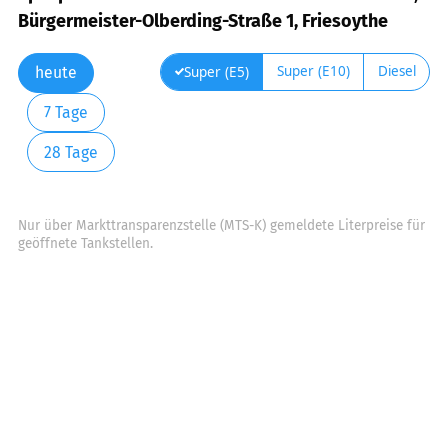
Bürgermeister-Olberding-Straße 1, Friesoythe
Super (E10)
Diesel
Super (E5)
heute
7 Tage
28 Tage
Nur über Markttransparenzstelle (MTS-K) gemeldete Literpreise für
geöffnete Tankstellen.