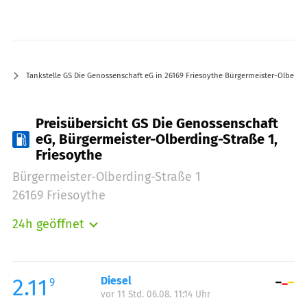
Tankstelle GS Die Genossenschaft eG in 26169 Friesoythe Bürgermeister-Olberdi
Preisübersicht GS Die Genossenschaft
eG, Bürgermeister-Olberding-Straße 1,
Friesoythe
Bürgermeister-Olberding-Straße 1
26169 Friesoythe
24h geöffnet
Montag:
00:00-24:00
Dienstag:
00:00-24:00
Mittwoch:
00:00-24:00
2.11
Diesel
9
vor 11 Std. 06.08. 11:14 Uhr
Donnerstag:
00:00-24:00