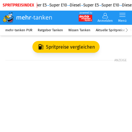
SPRITPREISINDEX
Diesel
Super E5
Super E10
Diesel
Super E5
Super E10
Diesel
powered by
Anmelden
Menü
mehr-tanken PUR
Ratgeber Tanken
Wissen Tanken
Aktuelle Spritpreise
R
Spritpreise vergleichen
ANZEIGE