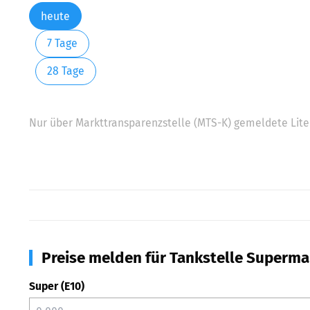
heute
7 Tage
28 Tage
Nur über Markttransparenzstelle (MTS-K) gemeldete Liter
Preise melden für Tankstelle Superma
Super (E10)