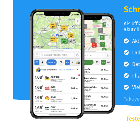
Schn
Als off
akutel
Akt
Lad
Det
Fli
Vie
*aktiv
Teste