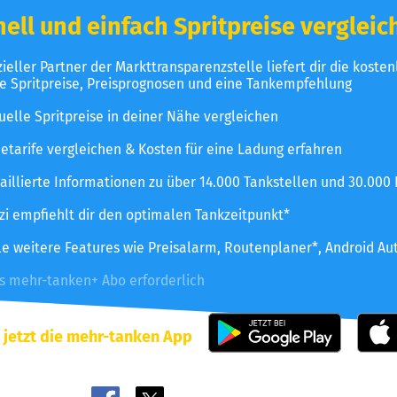
ell und einfach Spritpreise vergleic
izieller Partner der Markttransparenzstelle liefert dir die koste
le Spritpreise, Preisprognosen und eine Tankempfehlung
uelle Spritpreise in deiner Nähe vergleichen
etarife vergleichen & Kosten für eine Ladung erfahren
aillierte Informationen zu über 14.000 Tankstellen und 30.000
zzi empfiehlt dir den optimalen Tankzeitpunkt*
le weitere Features wie Preisalarm, Routenplaner*, Android Au
es mehr-tanken+ Abo erforderlich
 jetzt die mehr-tanken App