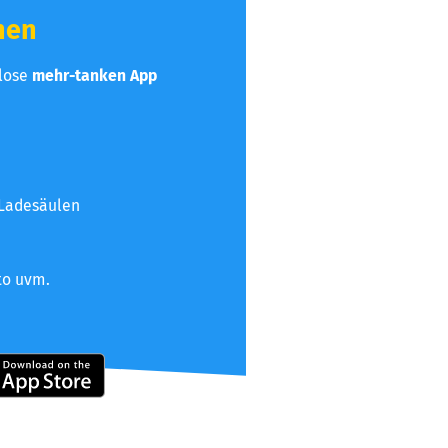
hen
nlose
mehr-tanken App
 Ladesäulen
to uvm.