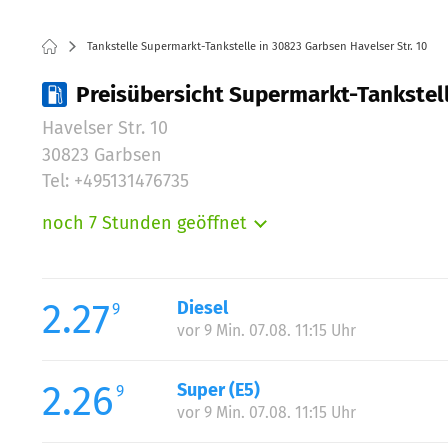
Tankstelle Supermarkt-Tankstelle in 30823 Garbsen Havelser Str. 10
Preisübersicht Supermarkt-Tankstelle
Havelser Str. 10
30823 Garbsen
Tel: +495131476735
noch 7 Stunden geöffnet
Montag:
Dienstag:
Mittwoch:
2.27
Diesel
9
Donnerstag:
vor 9 Min. 07.08. 11:15 Uhr
Freitag:
Samstag:
2.26
Super (E5)
9
vor 9 Min. 07.08. 11:15 Uhr