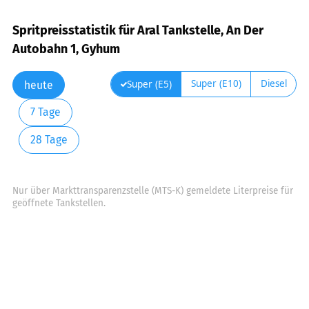
Spritpreisstatistik für Aral Tankstelle, An Der
Autobahn 1, Gyhum
Super (E10)
Diesel
Super (E5)
heute
7 Tage
28 Tage
Nur über Markttransparenzstelle (MTS-K) gemeldete Literpreise für
geöffnete Tankstellen.