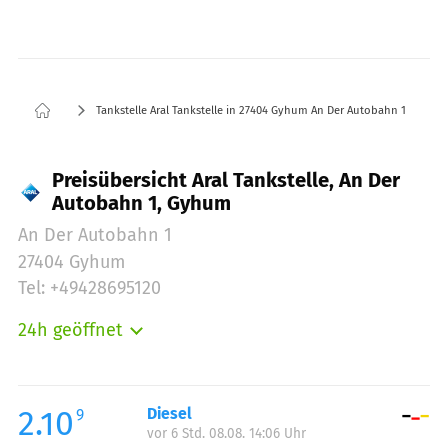
Tankstelle Aral Tankstelle in 27404 Gyhum An Der Autobahn 1
Preisübersicht Aral Tankstelle, An Der
Autobahn 1, Gyhum
An Der Autobahn 1
27404 Gyhum
Tel: +49428695120
24h geöffnet
Montag:
00:00-24:00
Dienstag:
00:00-24:00
Mittwoch:
00:00-24:00
2.10
Diesel
9
vor 6 Std. 08.08. 14:06 Uhr
Donnerstag:
00:00-24:00