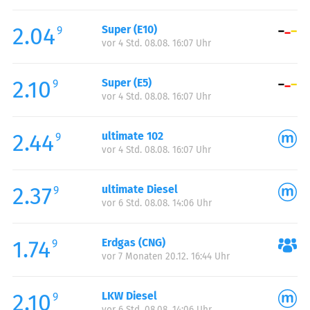
Freitag:
00:00-24:00
2.04
Super (E10)
Samstag:
00:00-24:00
9
vor 4 Std. 08.08. 16:07 Uhr
Sonntag:
00:00-24:00
2.10
Super (E5)
9
vor 4 Std. 08.08. 16:07 Uhr
2.44
ultimate 102
9
vor 4 Std. 08.08. 16:07 Uhr
2.37
ultimate Diesel
9
vor 6 Std. 08.08. 14:06 Uhr
1.74
Erdgas (CNG)
9
vor 7 Monaten 20.12. 16:44 Uhr
2.10
LKW Diesel
9
vor 6 Std. 08.08. 14:06 Uhr