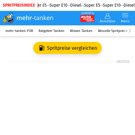
SPRITPREISINDEX
Diesel
Super E5
Super E10
Diesel
Super E5
Super E10
Diesel
powered by
Anmelden
Menü
mehr-tanken PUR
Ratgeber Tanken
Wissen Tanken
Aktuelle Spritpreise
R
Spritpreise vergleichen
ANZEIGE