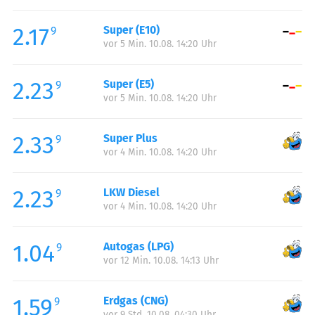
Freitag:
00:00-24:00
2.17
Super (E10)
Samstag:
00:00-24:00
9
vor 5 Min. 10.08. 14:20 Uhr
Sonntag:
00:00-24:00
2.23
Super (E5)
9
vor 5 Min. 10.08. 14:20 Uhr
2.33
Super Plus
9
vor 4 Min. 10.08. 14:20 Uhr
2.23
LKW Diesel
9
vor 4 Min. 10.08. 14:20 Uhr
1.04
Autogas (LPG)
9
vor 12 Min. 10.08. 14:13 Uhr
1.59
Erdgas (CNG)
9
vor 9 Std. 10.08. 04:30 Uhr