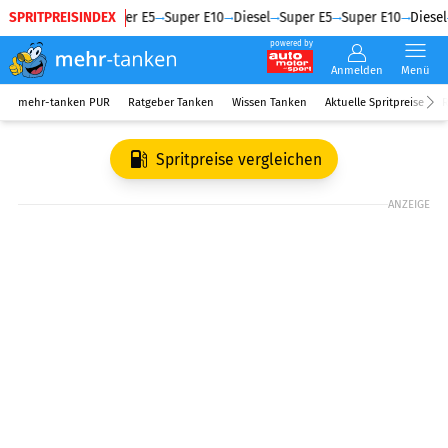
SPRITPREISINDEX
Diesel
Super E5
Super E10
Diesel
Super E5
Super E10
Diesel
powered by
Anmelden
Menü
mehr-tanken PUR
Ratgeber Tanken
Wissen Tanken
Aktuelle Spritpreise
R
Spritpreise vergleichen
ANZEIGE