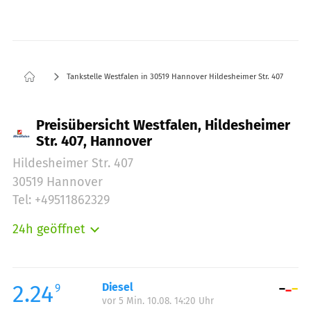
Tankstelle Westfalen in 30519 Hannover Hildesheimer Str. 407
Preisübersicht Westfalen, Hildesheimer
Str. 407, Hannover
Hildesheimer Str. 407
30519 Hannover
Tel: +49511862329
24h geöffnet
Montag:
00:00-24:00
Dienstag:
00:00-24:00
Mittwoch:
00:00-24:00
2.24
Diesel
9
vor 5 Min. 10.08. 14:20 Uhr
Donnerstag:
00:00-24:00