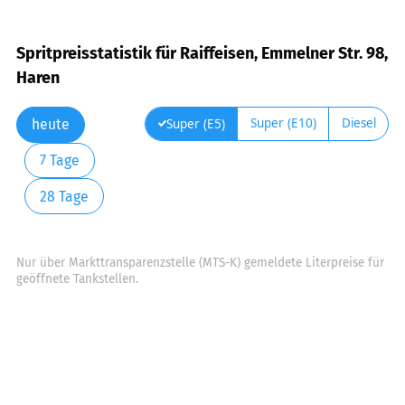
Spritpreisstatistik für Raiffeisen, Emmelner Str. 98,
Haren
Super (E10)
Diesel
Super (E5)
heute
7 Tage
28 Tage
Nur über Markttransparenzstelle (MTS-K) gemeldete Literpreise für
geöffnete Tankstellen.