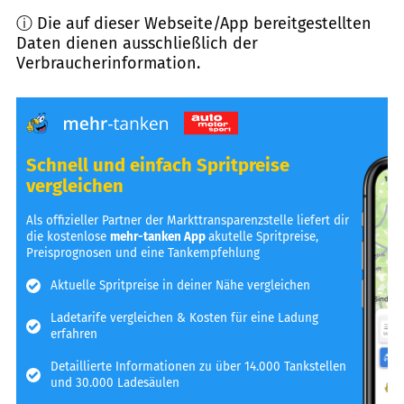
ⓘ Die auf dieser Webseite/App bereitgestellten
Daten dienen ausschließlich der
Verbraucherinformation.
Schnell und einfach Spritpreise
vergleichen
Als offizieller Partner der Markttransparenzstelle liefert dir
die kostenlose
mehr-tanken App
akutelle Spritpreise,
Preisprognosen und eine Tankempfehlung
Aktuelle Spritpreise in deiner Nähe vergleichen
Ladetarife vergleichen & Kosten für eine Ladung
erfahren
Detaillierte Informationen zu über 14.000 Tankstellen
und 30.000 Ladesäulen