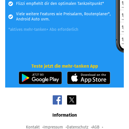
Flizzi empfiehlt dir den optimalen Tankzeitpunkt*
Viele weitere Features wie Preisalarm, Routenplaner*,
Android Auto uvm.
*aktives mehr-tanken+ Abo erforderlich
Teste jetzt die mehr-tanken App
Information
Kontakt
Impressum
Datenschutz
AGB