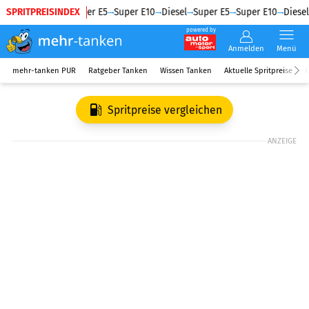
SPRITPREISINDEX
Diesel
Super E5
Super E10
Diesel
Super E5
Super E10
Diesel
powered by
Anmelden
Menü
mehr-tanken PUR
Ratgeber Tanken
Wissen Tanken
Aktuelle Spritpreise
R
Spritpreise vergleichen
ANZEIGE