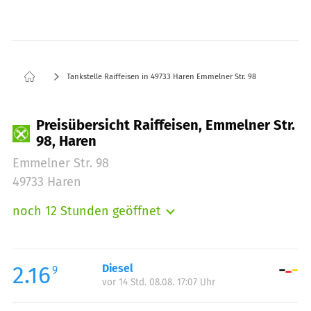
Tankstelle Raiffeisen in 49733 Haren Emmelner Str. 98
Preisübersicht Raiffeisen, Emmelner Str.
98, Haren
Emmelner Str. 98
49733 Haren
noch 12 Stunden geöffnet
Montag:
06:00-21:30
Dienstag:
06:00-21:30
Mittwoch:
06:00-21:30
2.16
Diesel
9
vor 14 Std. 08.08. 17:07 Uhr
Donnerstag:
06:00-21:30
Freitag:
06:00-21:30