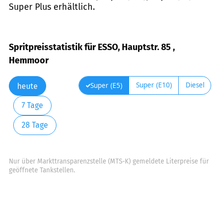
Super Plus erhältlich.
Spritpreisstatistik für ESSO, Hauptstr. 85 ,
Hemmoor
Super (E10)
Diesel
Super (E5)
heute
7 Tage
28 Tage
Nur über Markttransparenzstelle (MTS-K) gemeldete Literpreise für
geöffnete Tankstellen.