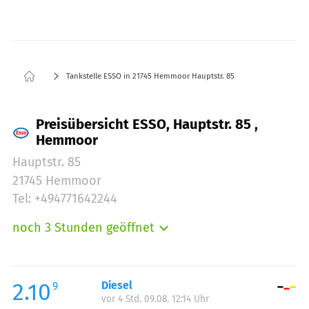
Tankstelle ESSO in 21745 Hemmoor Hauptstr. 85
Preisübersicht ESSO, Hauptstr. 85 ,
Hemmoor
Hauptstr. 85
21745 Hemmoor
Tel: +494771642244
noch 3 Stunden geöffnet
Montag:
06:00-22:00
Dienstag:
06:00-22:00
Mittwoch:
06:00-22:00
2.10
Diesel
9
vor 4 Std. 09.08. 12:14 Uhr
Donnerstag:
06:00-22:00