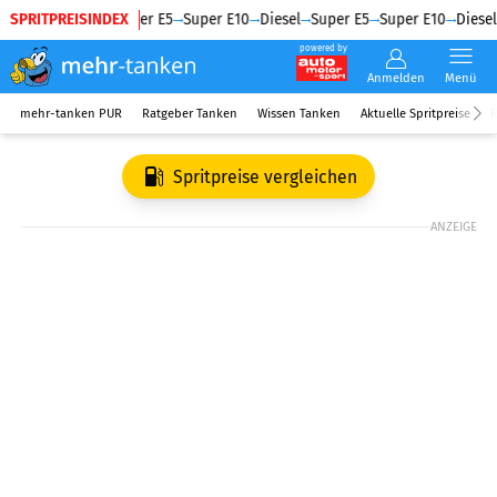
SPRITPREISINDEX
Diesel
Super E5
Super E10
Diesel
Super E5
Super E10
Diesel
powered by
Anmelden
Menü
mehr-tanken PUR
Ratgeber Tanken
Wissen Tanken
Aktuelle Spritpreise
R
Spritpreise vergleichen
ANZEIGE