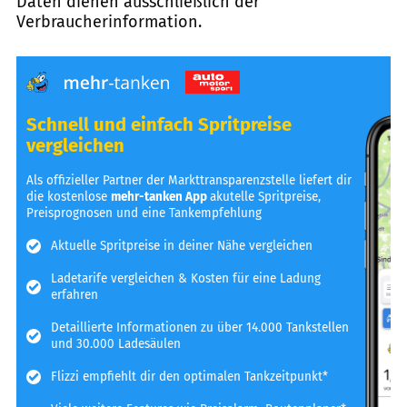
Daten dienen ausschließlich der
Verbraucherinformation.
Schnell und einfach Spritpreise
vergleichen
Als offizieller Partner der Markttransparenzstelle liefert dir
die kostenlose
mehr-tanken App
akutelle Spritpreise,
Preisprognosen und eine Tankempfehlung
Aktuelle Spritpreise in deiner Nähe vergleichen
Ladetarife vergleichen & Kosten für eine Ladung
erfahren
Detaillierte Informationen zu über 14.000 Tankstellen
und 30.000 Ladesäulen
Flizzi empfiehlt dir den optimalen Tankzeitpunkt*