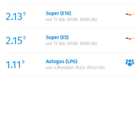
Freitag:
00:00-24:00
2.13
Super (E10)
Samstag:
00:00-24:00
9
vor 11 Std. 09.08. 16:08 Uhr
Sonntag:
00:00-24:00
2.15
Super (E5)
9
vor 11 Std. 09.08. 16:08 Uhr
1.11
Autogas (LPG)
9
vor 4 Monaten 18.03. 09:43 Uhr