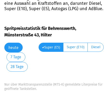
eine Auswahl an Kraftstoffen an, darunter Diesel,
Super (E10), Super (E5), Autogas (LPG) und AdBlue.
Spritpreisstatistik für Behrenswerth,
Münsterstraße 43, Hilter
Super (E10)
Diesel
Super (E5)
heute
7 Tage
28 Tage
Nur über Markttransparenzstelle (MTS-K) gemeldete Literpreise für
geöffnete Tankstellen.