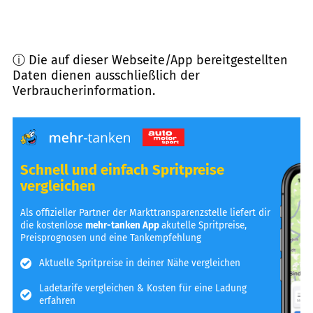
ⓘ Die auf dieser Webseite/App bereitgestellten
Daten dienen ausschließlich der
Verbraucherinformation.
Schnell und einfach Spritpreise
vergleichen
Als offizieller Partner der Markttransparenzstelle liefert dir
die kostenlose
mehr-tanken App
akutelle Spritpreise,
Preisprognosen und eine Tankempfehlung
Aktuelle Spritpreise in deiner Nähe vergleichen
Ladetarife vergleichen & Kosten für eine Ladung
erfahren