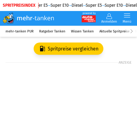
SPRITPREISINDEX
Diesel
Super E5
Super E10
Diesel
Super E5
Super E10
Diesel
powered by
Anmelden
Menü
mehr-tanken PUR
Ratgeber Tanken
Wissen Tanken
Aktuelle Spritpreise
R
Spritpreise vergleichen
ANZEIGE