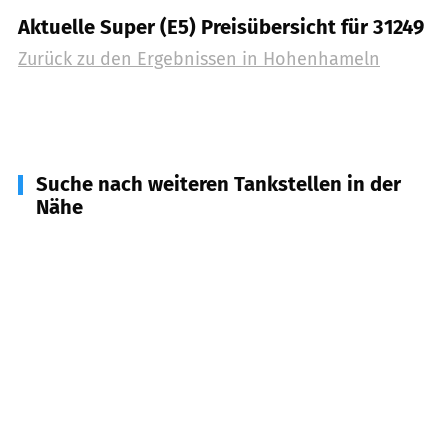
Aktuelle Super (E5) Preisübersicht für 31249
Zurück zu den Ergebnissen in
Hohenhameln
Suche nach weiteren Tankstellen in der
Nähe
31191
Algermissen
(
7,3
km Entfernung)
31241
Ilsede
(
7,8
km Entfernung)
31177
Harsum
(
8,4
km Entfernung)
31319
Sehnde
(
9,3
km Entfernung)
31226
Peine
(
9,5
km Entfernung)
31246
Lahstedt
(
10,6
km Entfernung)