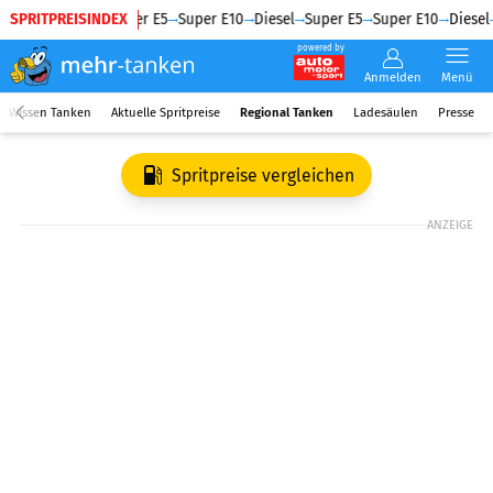
SPRITPREISINDEX
Diesel
Super E5
Super E10
Diesel
Super E5
Super E10
Diesel
powered by
Anmelden
Menü
Wissen Tanken
Aktuelle Spritpreise
Regional Tanken
Ladesäulen
Presse
Spritpreise vergleichen
ANZEIGE