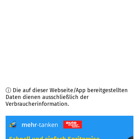
31174
Schellerten
(
11,1
km Entfernung)
31185
Söhlde
(
11,8
km Entfernung)
31228
Peine
(
13,0
km Entfernung)
31135
Hildesheim
(
13,1
km Entfernung)
ⓘ Die auf dieser Webseite/App bereitgestellten
Daten dienen ausschließlich der
Verbraucherinformation.
Schnell und einfach Spritpreise