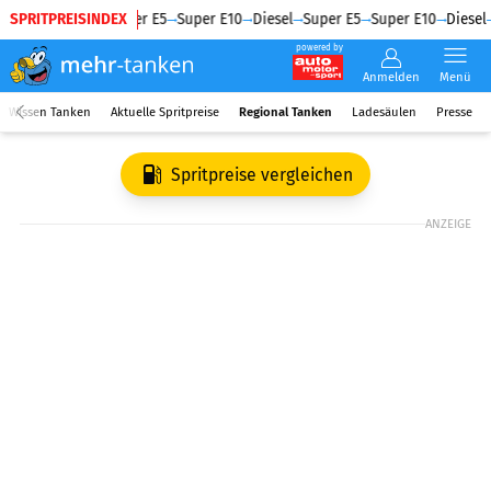
SPRITPREISINDEX
Diesel
Super E5
Super E10
Diesel
Super E5
Super E10
Diesel
powered by
Anmelden
Menü
Wissen Tanken
Aktuelle Spritpreise
Regional Tanken
Ladesäulen
Presse
Spritpreise vergleichen
ANZEIGE