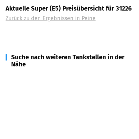
Aktuelle Super (E5) Preisübersicht für 31226
Zurück zu den Ergebnissen in
Peine
Suche nach weiteren Tankstellen in der
Nähe
31241
Ilsede
(
3,4
km Entfernung)
31246
Lahstedt
(
6,8
km Entfernung)
31249
Hohenhameln
(
9,5
km Entfernung)
31234
Edemissen
(
11,4
km Entfernung)
38176
Wendeburg
(
11,8
km Entfernung)
38159
Vechelde
(
12,4
km Entfernung)