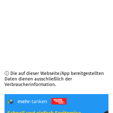
38268
Lengede
(
13,0
km Entfernung)
31185
Söhlde
(
13,1
km Entfernung)
31275
Lehrte
(
15,5
km Entfernung)
31319
Sehnde
(
16,2
km Entfernung)
ⓘ Die auf dieser Webseite/App bereitgestellten
Daten dienen ausschließlich der
Verbraucherinformation.
Schnell und einfach Spritpreise