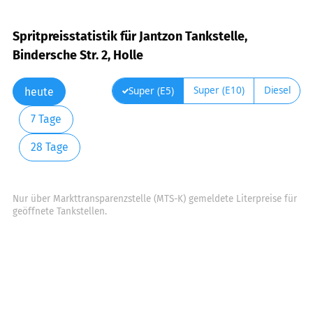
Spritpreisstatistik für Jantzon Tankstelle,
Bindersche Str. 2, Holle
Super (E10)
Diesel
Super (E5)
heute
7 Tage
28 Tage
Nur über Markttransparenzstelle (MTS-K) gemeldete Literpreise für
geöffnete Tankstellen.