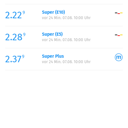
Freitag:
06:00-22:00
2.22
Super (E10)
Samstag:
07:00-22:00
9
vor 24 Min. 07.08. 10:00 Uhr
Sonntag:
08:00-22:00
Feiertag:
08:00-22:00
2.28
Super (E5)
9
vor 24 Min. 07.08. 10:00 Uhr
2.37
Super Plus
9
vor 24 Min. 07.08. 10:00 Uhr