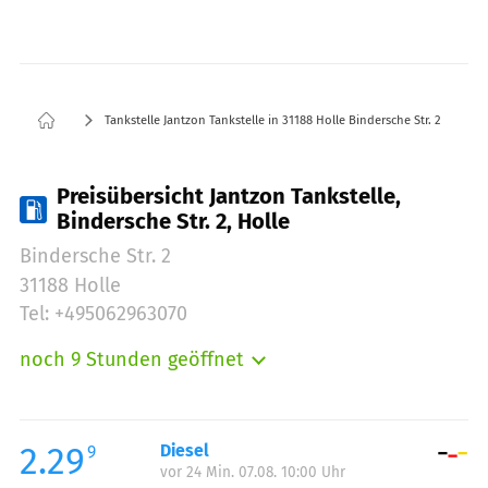
Tankstelle Jantzon Tankstelle in 31188 Holle Bindersche Str. 2
Preisübersicht Jantzon Tankstelle,
Bindersche Str. 2, Holle
Bindersche Str. 2
31188 Holle
Tel: +495062963070
noch 9 Stunden geöffnet
Montag:
06:00-22:00
Dienstag:
06:00-22:00
Mittwoch:
06:00-22:00
2.29
Diesel
9
vor 24 Min. 07.08. 10:00 Uhr
Donnerstag:
06:00-22:00