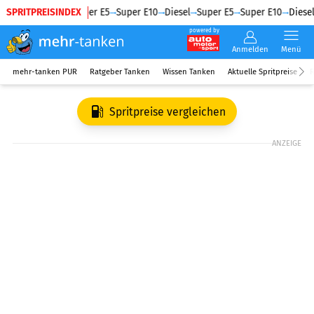
SPRITPREISINDEX
Diesel
Super E5
Super E10
Diesel
Super E5
Super E10
Diesel
powered by
Anmelden
Menü
mehr-tanken PUR
Ratgeber Tanken
Wissen Tanken
Aktuelle Spritpreise
R
Spritpreise vergleichen
ANZEIGE