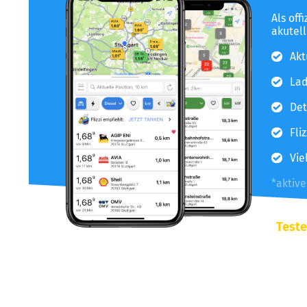
Als off
akutel
Akt
Lad
Det
Fli
Vie
*aktiv
Teste