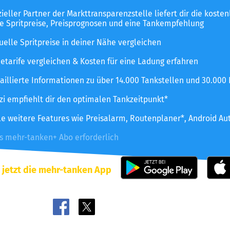
izieller Partner der Markttransparenzstelle liefert dir die koste
le Spritpreise, Preisprognosen und eine Tankempfehlung
uelle Spritpreise in deiner Nähe vergleichen
etarife vergleichen & Kosten für eine Ladung erfahren
aillierte Informationen zu über 14.000 Tankstellen und 30.000
zzi empfiehlt dir den optimalen Tankzeitpunkt*
le weitere Features wie Preisalarm, Routenplaner*, Android Au
es mehr-tanken+ Abo erforderlich
 jetzt die mehr-tanken App