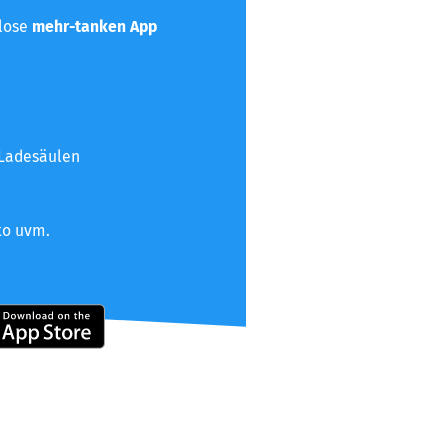
nlose
mehr-tanken App
 Ladesäulen
to uvm.