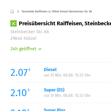
Tankstelle Raiffeisen in 29646 Hützel Steinbecker Str. 66
Preisübersicht Raiffeisen, Steinbecke
Steinbecker Str. 66
29646 Hützel
24h geöffnet
Montag:
Dienstag:
Mittwoch:
2.07
Diesel
9
Donnerstag:
vor 51 Min. 06.08. 15:33 Uhr
Freitag:
Samstag:
2.10
Super (E5)
9
Sonntag:
vor 51 Min. 06.08. 15:33 Uhr
Super Plus
9