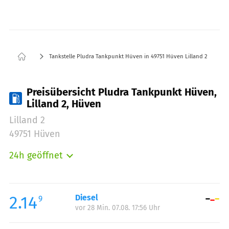
Tankstelle Pludra Tankpunkt Hüven in 49751 Hüven Lilland 2
Preisübersicht Pludra Tankpunkt Hüven,
Lilland 2, Hüven
Lilland 2
49751 Hüven
24h geöffnet
Montag:
00:00-24:00
Dienstag:
00:00-24:00
Mittwoch:
00:00-24:00
2.14
Diesel
9
vor 28 Min. 07.08. 17:56 Uhr
Donnerstag:
00:00-24:00
Freitag:
00:00-24:00