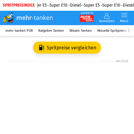
SPRITPREISINDEX
Diesel
Super E5
Super E10
Diesel
Super E5
Super E10
Diesel
powered by
Anmelden
Menü
mehr-tanken PUR
Ratgeber Tanken
Wissen Tanken
Aktuelle Spritpreise
R
Spritpreise vergleichen
ANZEIGE