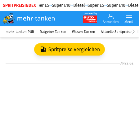
SPRITPREISINDEX
Diesel
Super E5
Super E10
Diesel
Super E5
Super E10
Diesel
powered by
Anmelden
Menü
mehr-tanken PUR
Ratgeber Tanken
Wissen Tanken
Aktuelle Spritpreise
R
Spritpreise vergleichen
ANZEIGE