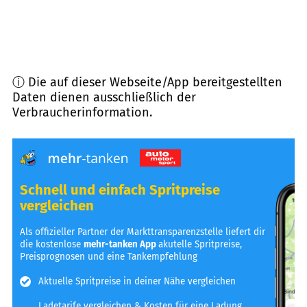
ⓘ Die auf dieser Webseite/App bereitgestellten
Daten dienen ausschließlich der
Verbraucherinformation.
Schnell und einfach Spritpreise
vergleichen
Als offizieller Partner der Markttransparenzstelle liefert dir
die kostenlose
mehr-tanken App
akutelle Spritpreise,
Preisprognosen und eine Tankempfehlung
Aktuelle Spritpreise in deiner Nähe vergleichen
Ladetarife vergleichen & Kosten für eine Ladung