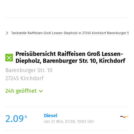
Tankstelle Raiffeisen Groß Lessen-Diepholz in 27245 Kirchdorf Barenburger Str. 
Preisübersicht Raiffeisen Groß Lessen-
Diepholz, Barenburger Str. 10, Kirchdorf
Barenburger Str. 10
27245 Kirchdorf
24h geöffnet
Montag:
00:00-24:00
Dienstag:
00:00-24:00
Mittwoch:
00:00-24:00
2.09
Diesel
4
vor 21 Min. 07.08. 19:03 Uhr
Donnerstag:
00:00-24:00
Freitag:
00:00-24:00