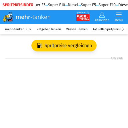
SPRITPREISINDEX
Diesel
Super E5
Super E10
Diesel
Super E5
Super E10
Diesel
powered by
Anmelden
Menü
mehr-tanken PUR
Ratgeber Tanken
Wissen Tanken
Aktuelle Spritpreise
R
Spritpreise vergleichen
ANZEIGE