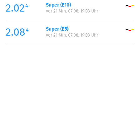
2.02
Super (E10)
Samstag:
00:00-24:00
4
vor 21 Min. 07.08. 19:03 Uhr
Sonntag:
00:00-24:00
2.08
Super (E5)
4
vor 21 Min. 07.08. 19:03 Uhr