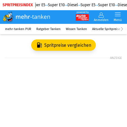
SPRITPREISINDEX
Diesel
Super E5
Super E10
Diesel
Super E5
Super E10
Diesel
powered by
Anmelden
Menü
mehr-tanken PUR
Ratgeber Tanken
Wissen Tanken
Aktuelle Spritpreise
R
Spritpreise vergleichen
ANZEIGE