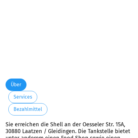
Freitag:
06:00-21:00
Samstag:
06:00-21:00
Sonntag:
06:00-21:00
Feiertag:
06:00-21:00
Über
Services
Bezahlmittel
Sie erreichen die Shell an der Oesseler Str. 15A,
30880 Laatzen / Gleidingen. Die Tankstelle bietet
unter anderem einen Food Shop sowie einen