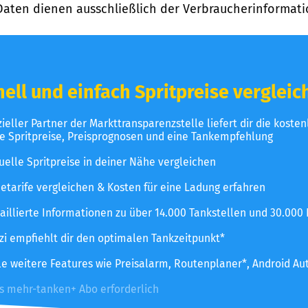
Daten dienen ausschließlich der Verbraucherinformati
ell und einfach Spritpreise vergleic
izieller Partner der Markttransparenzstelle liefert dir die koste
le Spritpreise, Preisprognosen und eine Tankempfehlung
uelle Spritpreise in deiner Nähe vergleichen
etarife vergleichen & Kosten für eine Ladung erfahren
aillierte Informationen zu über 14.000 Tankstellen und 30.000
zzi empfiehlt dir den optimalen Tankzeitpunkt*
le weitere Features wie Preisalarm, Routenplaner*, Android Au
es mehr-tanken+ Abo erforderlich