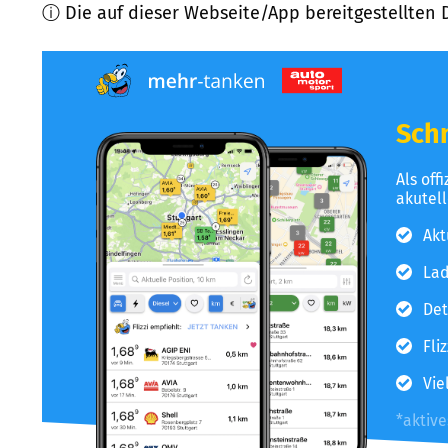
ⓘ Die auf dieser Webseite/App bereitgestellten 
Schn
Als off
akutel
Akt
Lad
Det
Fli
Vie
*aktiv