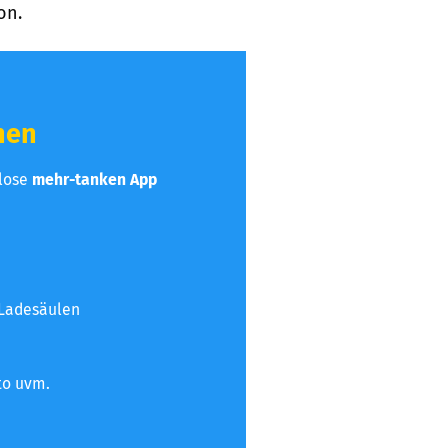
on.
hen
nlose
mehr-tanken App
 Ladesäulen
to uvm.