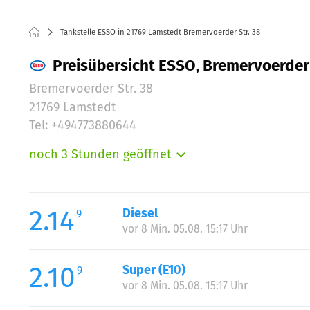
Tankstelle ESSO in 21769 Lamstedt Bremervoerder Str. 38
Preisübersicht ESSO, Bremervoerder 
Bremervoerder Str. 38
21769 Lamstedt
Tel: +494773880644
noch 3 Stunden geöffnet
Montag:
Dienstag:
Mittwoch:
2.14
Diesel
9
Donnerstag:
vor 8 Min. 05.08. 15:17 Uhr
Freitag:
Samstag:
2.10
Super (E10)
9
Sonntag:
vor 8 Min. 05.08. 15:17 Uhr