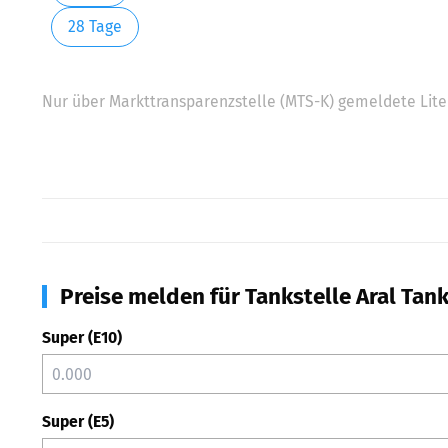
28 Tage
Nur über Markttransparenzstelle (MTS-K) gemeldete Liter
Preise melden für Tankstelle Aral Tan
Super (E10)
Super (E5)