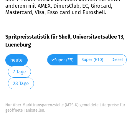
anderem mit AMEX, DinersClub, EC, Girocard,
Mastercard, Visa, Esso card und Euroshell.
Spritpreisstatistik für Shell, Universitaetsallee 13,
Lueneburg
Super (E10)
Diesel
Super (E5)
heute
7 Tage
28 Tage
Nur über Markttransparenzstelle (MTS-K) gemeldete Literpreise für
geöffnete Tankstellen.