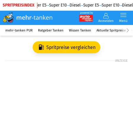
SPRITPREISINDEX
Diesel
Super E5
Super E10
Diesel
Super E5
Super E10
Diesel
powered by
Anmelden
Menü
mehr-tanken PUR
Ratgeber Tanken
Wissen Tanken
Aktuelle Spritpreise
R
Spritpreise vergleichen
ANZEIGE