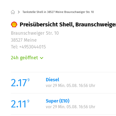
Tankstelle Shell in 38527 Meine Braunschweiger Str. 10
Preisübersicht Shell, Braunschweiger
Braunschweiger Str. 10
38527 Meine
Tel: +4953044015
24h geöffnet
Montag:
Dienstag:
Mittwoch:
2.17
Diesel
9
Donnerstag:
vor 29 Min. 05.08. 16:56 Uhr
Freitag:
Samstag:
2.11
Super (E10)
9
Sonntag:
vor 29 Min. 05.08. 16:56 Uhr
Feiertag: