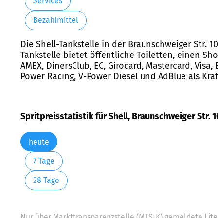
Services
Bezahlmittel
Die Shell-Tankstelle in der Braunschweiger Str. 1
Tankstelle bietet öffentliche Toiletten, einen S
AMEX, DinersClub, EC, Girocard, Mastercard, Visa, 
Power Racing, V-Power Diesel und AdBlue als Kraf
Spritpreisstatistik für Shell, Braunschweiger Str. 
heute
7 Tage
28 Tage
Nur über Markttransparenzstelle (MTS-K) gemeldete Liter