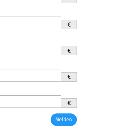
€
€
€
€
Melden