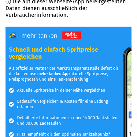
ⓘ Die auf dieser Webseite/App bereitgestellten
Daten dienen ausschließlich der
Verbraucherinformation.
Schnell und einfach Spritpreise
vergleichen
Als offizieller Partner der Markttransparenzstelle liefert dir
die kostenlose
mehr-tanken App
akutelle Spritpreise,
Preisprognosen und eine Tankempfehlung
Aktuelle Spritpreise in deiner Nähe vergleichen
Ladetarife vergleichen & Kosten für eine Ladung
erfahren
Detaillierte Informationen zu über 14.000 Tankstellen
und 30.000 Ladesäulen
Flizzi empfiehlt dir den optimalen Tankzeitpunkt*