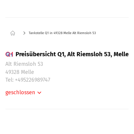
Tankstelle Q1 in 49328 Melle Alt Riemsloh 53
Preisübersicht Q1, Alt Riemsloh 53, Melle
Alt Riemsloh 53
49328 Melle
Tel: +495226989747
geschlossen
Montag:
06:00-21:00
Dienstag:
06:00-21:00
Mittwoch:
06:00-21:00
Donnerstag:
06:00-21:00
Freitag:
06:00-21:00