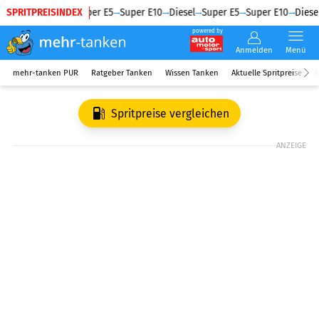
SPRITPREISINDEX
Diesel
Super E5
Super E10
Diesel
Super E5
Super E10
Diesel
powered by
Anmelden
Menü
mehr-tanken PUR
Ratgeber Tanken
Wissen Tanken
Aktuelle Spritpreise
R
Spritpreise vergleichen
ANZEIGE