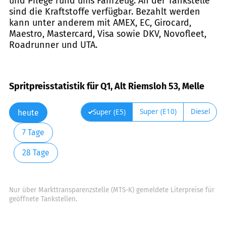
und Pflege rund ums Fahrzeug. An der Tankstelle
sind die Kraftstoffe verfügbar. Bezahlt werden
kann unter anderem mit AMEX, EC, Girocard,
Maestro, Mastercard, Visa sowie DKV, Novofleet,
Roadrunner und UTA.
Spritpreisstatistik für Q1, Alt Riemsloh 53, Melle
Super (E10)
Diesel
Super (E5)
heute
7 Tage
28 Tage
Nur über Markttransparenzstelle (MTS-K) gemeldete Literpreise für
geöffnete Tankstellen.