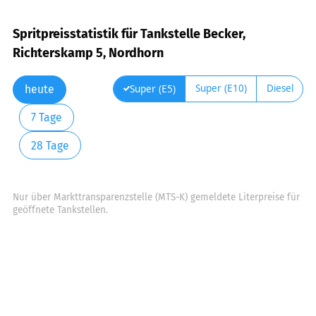
Spritpreisstatistik für Tankstelle Becker,
Richterskamp 5, Nordhorn
Super (E10)
Diesel
Super (E5)
heute
7 Tage
28 Tage
Nur über Markttransparenzstelle (MTS-K) gemeldete Literpreise für
geöffnete Tankstellen.