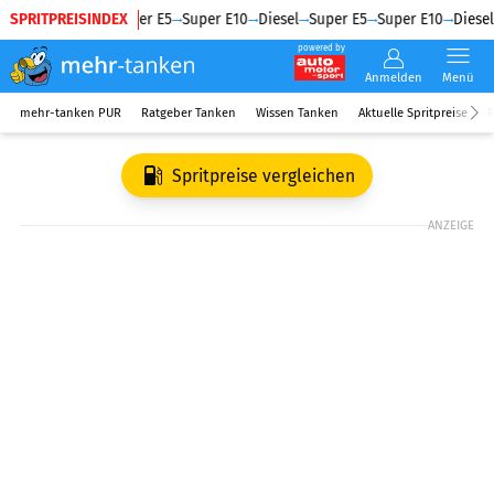
SPRITPREISINDEX
Diesel
Super E5
Super E10
Diesel
Super E5
Super E10
Diesel
powered by
Anmelden
Menü
mehr-tanken PUR
Ratgeber Tanken
Wissen Tanken
Aktuelle Spritpreise
R
Spritpreise vergleichen
ANZEIGE