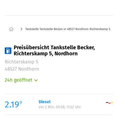
Tankstelle Tankstelle Becker in 48527 Nordhorn Richterskamp 5
Preisübersicht Tankstelle Becker,
Richterskamp 5, Nordhorn
Richterskamp 5
48527 Nordhorn
24h geöffnet
Montag:
00:00-24:00
Dienstag:
00:00-24:00
Mittwoch:
00:00-24:00
2.19
Diesel
9
vor 2 Min. 09.08. 11:22 Uhr
Donnerstag:
00:00-24:00
Freitag:
00:00-24:00