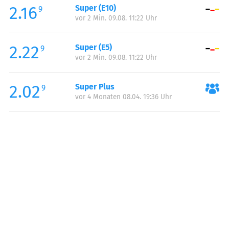
2.16
Super (E10)
Samstag:
00:00-24:00
9
vor 2 Min. 09.08. 11:22 Uhr
Sonntag:
00:00-24:00
2.22
Super (E5)
9
vor 2 Min. 09.08. 11:22 Uhr
2.02
Super Plus
9
vor 4 Monaten 08.04. 19:36 Uhr