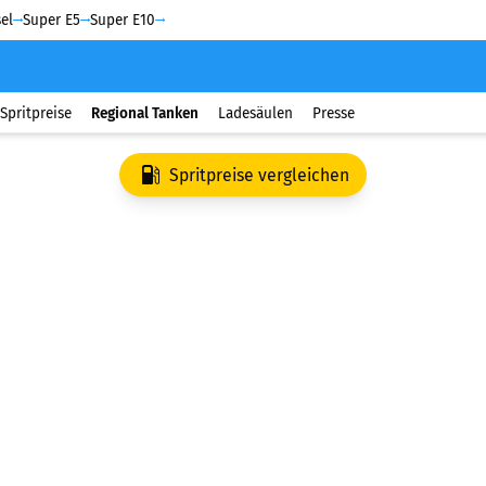
el
Super E5
Super E10
Spritpreise
Regional Tanken
Ladesäulen
Presse
Spritpreise vergleichen