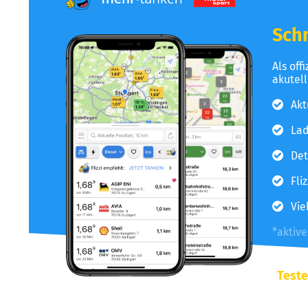
Schn
Als off
akutel
Akt
Lad
Det
Fli
Vie
*aktiv
Teste