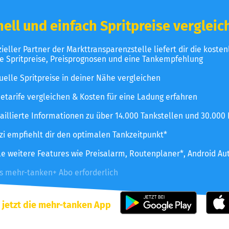
ell und einfach Spritpreise vergleic
izieller Partner der Markttransparenzstelle liefert dir die koste
le Spritpreise, Preisprognosen und eine Tankempfehlung
uelle Spritpreise in deiner Nähe vergleichen
etarife vergleichen & Kosten für eine Ladung erfahren
aillierte Informationen zu über 14.000 Tankstellen und 30.000
zzi empfiehlt dir den optimalen Tankzeitpunkt*
le weitere Features wie Preisalarm, Routenplaner*, Android Au
es mehr-tanken+ Abo erforderlich
 jetzt die mehr-tanken App