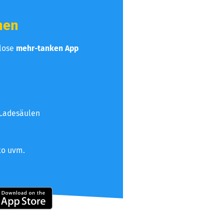
hen
nlose
mehr-tanken App
 Ladesäulen
to uvm.