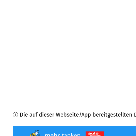
26203
Wardenburg
(
13,6
km Entfernung)
26931
Elsfleth
(
14,0
km Entfernung)
26188
Edewecht
(
14,8
km Entfernung)
27798
Hude (Oldenburg)
(
15,0
km Entfernung)
26209
Hatten
(
16,8
km Entfernung)
27804
Berne
(
18,8
km Entfernung)
ⓘ Die auf dieser Webseite/App bereitgestellten 