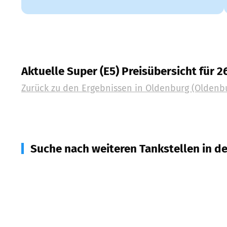
Aktuelle Super (E5) Preisübersicht für 2
Zurück zu den Ergebnissen in
Oldenburg (Oldenb
Suche nach weiteren Tankstellen in d
26122
Oldenburg
(
4,1
km Entfernung)
26180
Rastede
(
9,8
km Entfernung)
26215
Wiefelstede
(
10,8
km Entfernung)
26160
Bad Zwischenahn
(
11,2
km Entfernung)