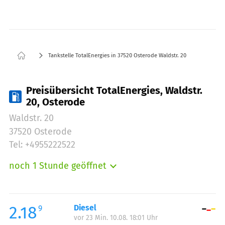
Tankstelle TotalEnergies in 37520 Osterode Waldstr. 20
Preisübersicht TotalEnergies, Waldstr.
20, Osterode
Waldstr. 20
37520 Osterode
Tel: +4955222522
noch 1 Stunde geöffnet
Montag:
06:00-22:00
Dienstag:
06:00-22:00
Mittwoch:
06:00-22:00
2.18
Diesel
9
vor 23 Min. 10.08. 18:01 Uhr
Donnerstag:
06:00-22:00