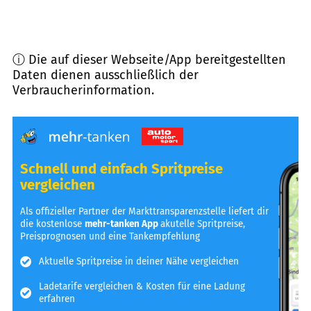
ⓘ Die auf dieser Webseite/App bereitgestellten
Daten dienen ausschließlich der
Verbraucherinformation.
Schnell und einfach Spritpreise
vergleichen
Als offizieller Partner der Markttransparenzstelle liefert dir
die kostenlose
mehr-tanken App
akutelle Spritpreise,
Preisprognosen und eine Tankempfehlung
Aktuelle Spritpreise in deiner Nähe vergleichen
Ladetarife vergleichen & Kosten für eine Ladung
erfahren