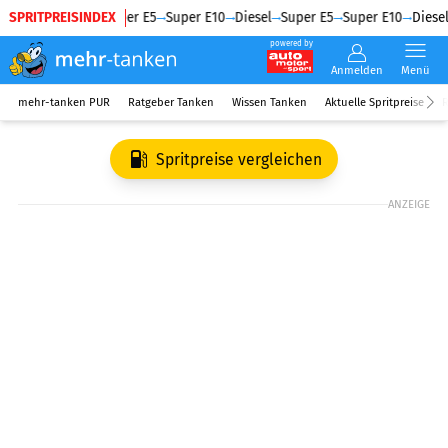
SPRITPREISINDEX
Diesel
Super E5
Super E10
Diesel
Super E5
Super E10
Diesel
powered by
Anmelden
Menü
mehr-tanken PUR
Ratgeber Tanken
Wissen Tanken
Aktuelle Spritpreise
R
Spritpreise vergleichen
ANZEIGE