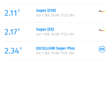
Freitag:
06:00-22:00
2.11
Super (E10)
Samstag:
07:00-22:00
9
vor 1 Std. 10.08. 17:22 Uhr
Sonntag:
07:00-22:00
2.17
Super (E5)
9
vor 1 Std. 10.08. 17:22 Uhr
2.34
EXCELLIUM Super Plus
9
vor 1 Std. 10.08. 17:22 Uhr