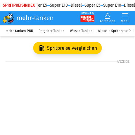
SPRITPREISINDEX
Diesel
Super E5
Super E10
Diesel
Super E5
Super E10
Diesel
powered by
Anmelden
Menü
mehr-tanken PUR
Ratgeber Tanken
Wissen Tanken
Aktuelle Spritpreise
R
Spritpreise vergleichen
ANZEIGE