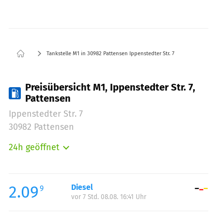
Tankstelle M1 in 30982 Pattensen Ippenstedter Str. 7
Preisübersicht M1, Ippenstedter Str. 7,
Pattensen
Ippenstedter Str. 7
30982 Pattensen
24h geöffnet
Montag:
00:00-24:00
Dienstag:
00:00-24:00
Mittwoch:
00:00-24:00
2.09
Diesel
9
vor 7 Std. 08.08. 16:41 Uhr
Donnerstag:
00:00-24:00
Freitag:
00:00-24:00