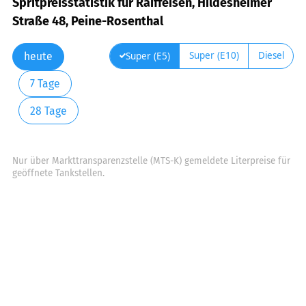
Spritpreisstatistik für Raiffeisen, Hildesheimer
Straße 48, Peine-Rosenthal
Super (E10)
Diesel
Super (E5)
heute
7 Tage
28 Tage
Nur über Markttransparenzstelle (MTS-K) gemeldete Literpreise für
geöffnete Tankstellen.