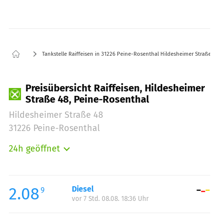
Tankstelle Raiffeisen in 31226 Peine-Rosenthal Hildesheimer Straße 48
Preisübersicht Raiffeisen, Hildesheimer
Straße 48, Peine-Rosenthal
Hildesheimer Straße 48
31226 Peine-Rosenthal
24h geöffnet
Montag:
00:00-24:00
Dienstag:
00:00-24:00
Mittwoch:
00:00-24:00
2.08
Diesel
9
vor 7 Std. 08.08. 18:36 Uhr
Donnerstag:
00:00-24:00
Freitag:
00:00-24:00