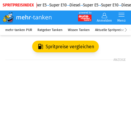
SPRITPREISINDEX
Diesel
Super E5
Super E10
Diesel
Super E5
Super E10
Diesel
powered by
Anmelden
Menü
mehr-tanken PUR
Ratgeber Tanken
Wissen Tanken
Aktuelle Spritpreise
R
Spritpreise vergleichen
ANZEIGE