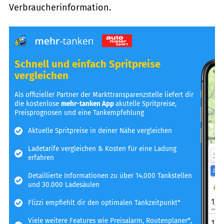
Verbraucherinformation.
Schnell und einfach Spritpreise
vergleichen
Als offizieller Partner der Markttransparenzstelle liefert dir
die kostenlose
mehr-tanken App
akutelle Spritpreise,
Preisprognosen und eine Tankempfehlung
Aktuelle Spritpreise in deiner Nähe vergleichen
Ladetarife vergleichen & Kosten für eine Ladung
erfahren
Detaillierte Informationen zu über 14.000 Tankstellen
und 30.000 Ladesäulen
Flizzi empfiehlt dir den optimalen Tankzeitpunkt*
Viele weitere Features wie Preisalarm, Routenplaner*,