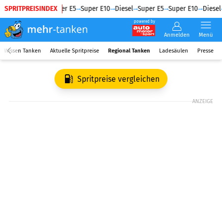
SPRITPREISINDEX
Diesel
Super E5
Super E10
Diesel
Super E5
Super E10
Diesel
powered by
Anmelden
Menü
Wissen Tanken
Aktuelle Spritpreise
Regional Tanken
Ladesäulen
Presse
Spritpreise vergleichen
ANZEIGE