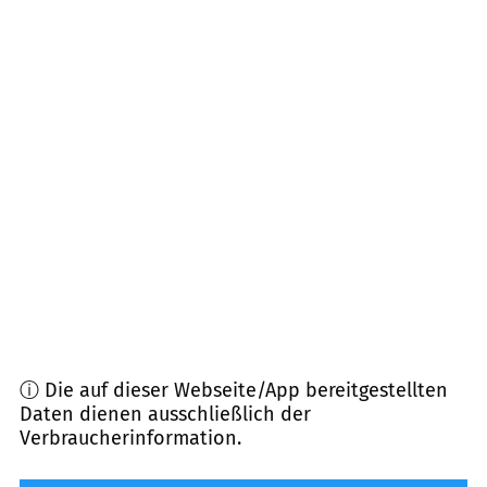
21445
Wulfsen
(
9,6
km Entfernung)
21438
Brackel
(
11,0
km Entfernung)
21271
Hanstedt, Asendorf
(
11,3
km Entfernung)
21444
Vierhöfen
(
11,7
km Entfernung)
21385
Oldendorf (Luhe), Amelinghausen,
Rehlingen
(
11,9
km Entfernung)
ⓘ Die auf dieser Webseite/App bereitgestellten
Daten dienen ausschließlich der
Verbraucherinformation.