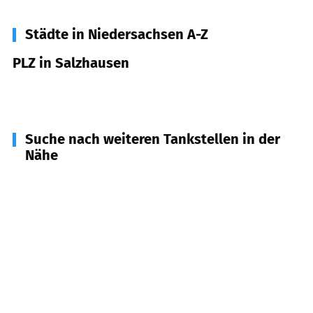
Städte in Niedersachsen A-Z
PLZ in Salzhausen
21376
Salzhausen
Suche nach weiteren Tankstellen in der
Nähe
21442
Toppenstedt
(
6,7
km Entfernung)
21272
Eggestorf
(
7,4
km Entfernung)
21441
Garstedt
(
7,4
km Entfernung)
21388
Soderstorf
(
7,8
km Entfernung)
21394
Kirchgellersen, Westergellersen,
Südergellersen
(
9,0
km Entfernung)