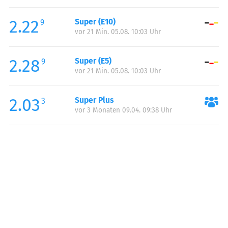
Freitag:
06:00-20:00
2.22
Super (E10)
Samstag:
08:00-18:00
9
vor 21 Min. 05.08. 10:03 Uhr
Sonntag:
10:00-18:00
Feiertag:
10:00-18:00
2.28
Super (E5)
9
vor 21 Min. 05.08. 10:03 Uhr
2.03
Super Plus
3
vor 3 Monaten 09.04. 09:38 Uhr