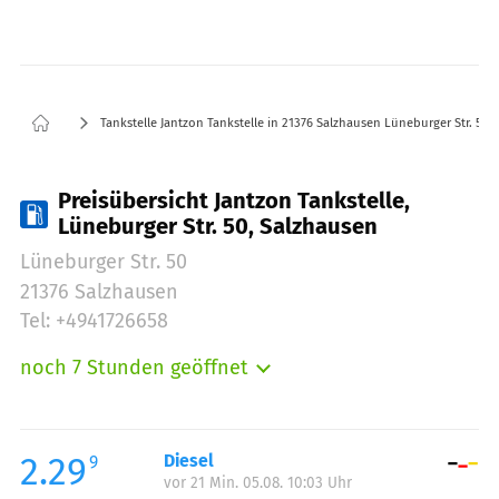
Tankstelle Jantzon Tankstelle in 21376 Salzhausen Lüneburger Str. 50
Preisübersicht Jantzon Tankstelle,
Lüneburger Str. 50, Salzhausen
Lüneburger Str. 50
21376 Salzhausen
Tel: +4941726658
noch 7 Stunden geöffnet
Montag:
06:00-20:00
Dienstag:
06:00-20:00
Mittwoch:
06:00-20:00
2.29
Diesel
9
vor 21 Min. 05.08. 10:03 Uhr
Donnerstag:
06:00-20:00