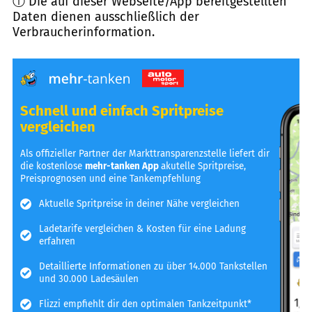
ⓘ Die auf dieser Webseite/App bereitgestellten
Daten dienen ausschließlich der
Verbraucherinformation.
Schnell und einfach Spritpreise
vergleichen
Als offizieller Partner der Markttransparenzstelle liefert dir
die kostenlose
mehr-tanken App
akutelle Spritpreise,
Preisprognosen und eine Tankempfehlung
Aktuelle Spritpreise in deiner Nähe vergleichen
Ladetarife vergleichen & Kosten für eine Ladung
erfahren
Detaillierte Informationen zu über 14.000 Tankstellen
und 30.000 Ladesäulen
Flizzi empfiehlt dir den optimalen Tankzeitpunkt*