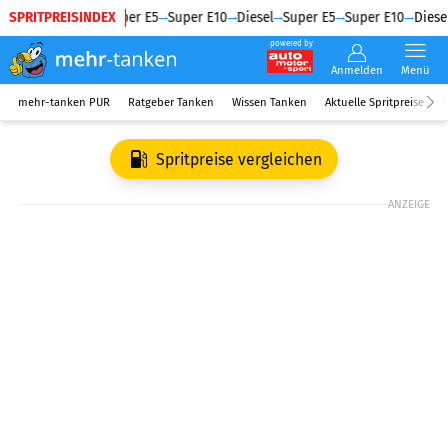
SPRITPREISINDEX
Diesel
Super E5
Super E10
Diesel
Super E5
Super E10
Diesel
powered by
Anmelden
Menü
mehr-tanken PUR
Ratgeber Tanken
Wissen Tanken
Aktuelle Spritpreise
R
Spritpreise vergleichen
ANZEIGE