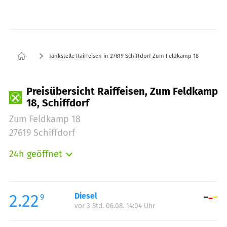
Tankstelle Raiffeisen in 27619 Schiffdorf Zum Feldkamp 18
Preisübersicht Raiffeisen, Zum Feldkamp
18, Schiffdorf
Zum Feldkamp 18
27619 Schiffdorf
24h geöffnet
Montag:
00:00-24:00
Dienstag:
00:00-24:00
Mittwoch:
00:00-24:00
2.22
Diesel
9
vor 3 Std. 06.08. 14:04 Uhr
Donnerstag:
00:00-24:00
Freitag:
00:00-24:00