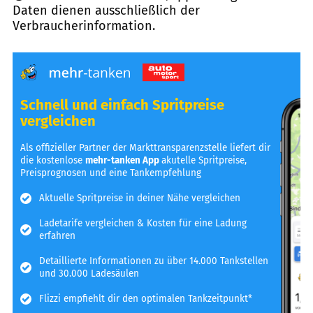
Daten dienen ausschließlich der
Verbraucherinformation.
Schnell und einfach Spritpreise
vergleichen
Als offizieller Partner der Markttransparenzstelle liefert dir
die kostenlose
mehr-tanken App
akutelle Spritpreise,
Preisprognosen und eine Tankempfehlung
Aktuelle Spritpreise in deiner Nähe vergleichen
Ladetarife vergleichen & Kosten für eine Ladung
erfahren
Detaillierte Informationen zu über 14.000 Tankstellen
und 30.000 Ladesäulen
Flizzi empfiehlt dir den optimalen Tankzeitpunkt*