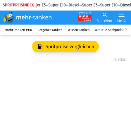
SPRITPREISINDEX
Diesel
Super E5
Super E10
Diesel
Super E5
Super E10
Diesel
powered by
Anmelden
Menü
mehr-tanken PUR
Ratgeber Tanken
Wissen Tanken
Aktuelle Spritpreise
R
Spritpreise vergleichen
ANZEIGE