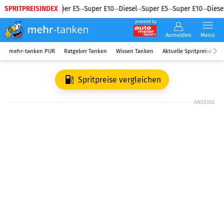
SPRITPREISINDEX
Diesel
Super E5
Super E10
Diesel
Super E5
Super E10
Diesel
powered by
Anmelden
Menü
mehr-tanken PUR
Ratgeber Tanken
Wissen Tanken
Aktuelle Spritpreise
R
Spritpreise vergleichen
ANZEIGE