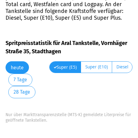
Total card, Westfalen card und Logpay. An der
Tankstelle sind folgende Kraftstoffe verfügbar:
Diesel, Super (E10), Super (E5) und Super Plus.
Spritpreisstatistik für Aral Tankstelle, Vornhäger
Straße 35, Stadthagen
Super (E10)
Diesel
Super (E5)
heute
7 Tage
28 Tage
Nur über Markttransparenzstelle (MTS-K) gemeldete Literpreise für
geöffnete Tankstellen.