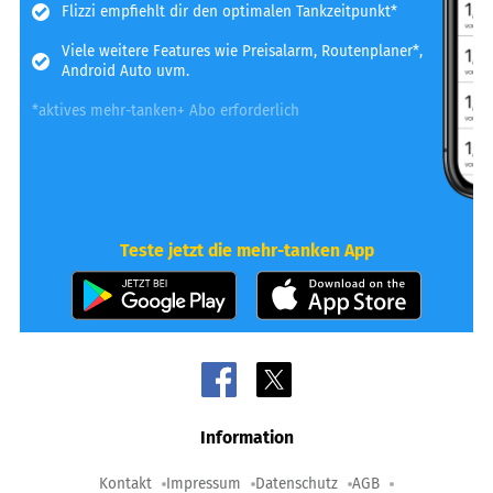
Flizzi empfiehlt dir den optimalen Tankzeitpunkt*
Viele weitere Features wie Preisalarm, Routenplaner*,
Android Auto uvm.
*aktives mehr-tanken+ Abo erforderlich
Teste jetzt die mehr-tanken App
Information
Kontakt
Impressum
Datenschutz
AGB