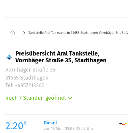
Tankstelle Aral Tankstelle in 31655 Stadthagen Vornhäger Straße 35
Preisübersicht Aral Tankstelle,
Vornhäger Straße 35, Stadthagen
Vornhäger Straße 35
31655 Stadthagen
Tel: +4957213360
noch 7 Stunden geöffnet
Montag:
05:00-23:00
Dienstag:
05:00-23:00
Mittwoch:
05:00-23:00
2.20
Diesel
9
vor 18 Min. 09.08. 13:07 Uhr
Donnerstag:
05:00-23:00