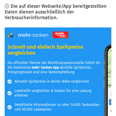
ⓘ Die auf dieser Webseite/App bereitgestellten
Daten dienen ausschließlich der
Verbraucherinformation.
Schnell und einfach Spritpreise
vergleichen
Als offizieller Partner der Markttransparenzstelle liefert dir
die kostenlose
mehr-tanken App
akutelle Spritpreise,
Preisprognosen und eine Tankempfehlung
Aktuelle Spritpreise in deiner Nähe vergleichen
Ladetarife vergleichen & Kosten für eine Ladung
erfahren
Detaillierte Informationen zu über 14.000 Tankstellen
und 30.000 Ladesäulen