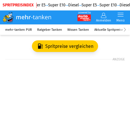
SPRITPREISINDEX
Diesel
Super E5
Super E10
Diesel
Super E5
Super E10
Diesel
powered by
Anmelden
Menü
mehr-tanken PUR
Ratgeber Tanken
Wissen Tanken
Aktuelle Spritpreise
R
Spritpreise vergleichen
ANZEIGE