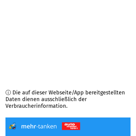
27751
Delmenhorst
(
8,6
km Entfernung)
28201
Bremen
(
9,1
km Entfernung)
28279
Bremen
(
9,5
km Entfernung)
27753
Delmenhorst
(
9,9
km Entfernung)
ⓘ Die auf dieser Webseite/App bereitgestellten
Daten dienen ausschließlich der
Verbraucherinformation.