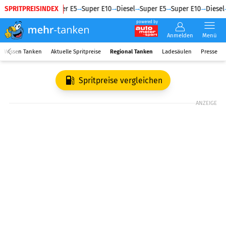
SPRITPREISINDEX
Diesel
Super E5
Super E10
Diesel
Super E5
Super E10
Diesel
powered by
Anmelden
Menü
Wissen Tanken
Aktuelle Spritpreise
Regional Tanken
Ladesäulen
Presse
Spritpreise vergleichen
ANZEIGE