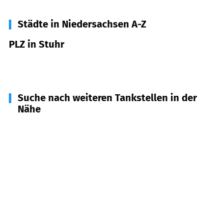
Städte in Niedersachsen A-Z
PLZ in Stuhr
28816
Stuhr
Suche nach weiteren Tankstellen in der
Nähe
27755
Delmenhorst
(
5,8
km Entfernung)
28259
Bremen
(
6,5
km Entfernung)
28277
Bremen
(
7,7
km Entfernung)
28199
Bremen
(
7,8
km Entfernung)
27749
Delmenhorst
(
8,1
km Entfernung)
28844
Weyhe
(
8,4
km Entfernung)