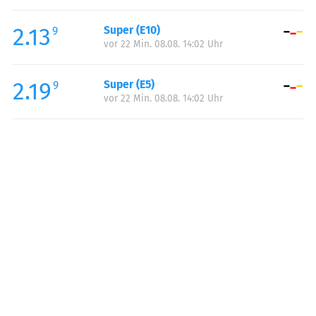
Freitag:
07:00-19:00
2.13
Super (E10)
Samstag:
08:00-18:00
9
vor 22 Min. 08.08. 14:02 Uhr
2.19
Super (E5)
9
vor 22 Min. 08.08. 14:02 Uhr