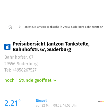
Tankstelle Jantzon Tankstelle in 29556 Suderburg Bahnhofstr. 67
Preisübersicht Jantzon Tankstelle,
Bahnhofstr. 67, Suderburg
Bahnhofstr. 67
29556 Suderburg
Tel: +4958267527
noch 1 Stunde geöffnet
Montag:
07:00-19:00
Dienstag:
07:00-19:00
Mittwoch:
07:00-19:00
2.21
Diesel
9
vor 22 Min. 08.08. 14:02 Uhr
Donnerstag:
07:00-19:00