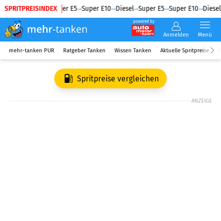
SPRITPREISINDEX
Diesel
Super E5
Super E10
Diesel
Super E5
Super E10
Diesel
powered by
Anmelden
Menü
mehr-tanken PUR
Ratgeber Tanken
Wissen Tanken
Aktuelle Spritpreise
R
Spritpreise vergleichen
ANZEIGE