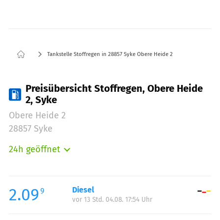
Tankstelle Stoffregen in 28857 Syke Obere Heide 2
Preisübersicht Stoffregen, Obere Heide
2, Syke
Obere Heide 2
28857 Syke
24h geöffnet
Montag:
00:00-24:00
Dienstag:
00:00-24:00
Mittwoch:
00:00-24:00
2.09
Diesel
9
vor 13 Std. 04.08. 17:54 Uhr
Donnerstag:
00:00-24:00
Freitag:
00:00-24:00