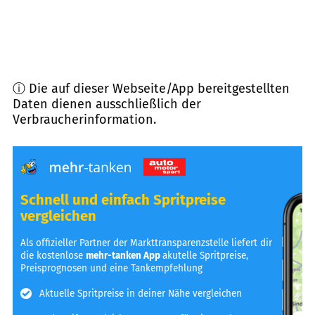
ⓘ Die auf dieser Webseite/App bereitgestellten
Daten dienen ausschließlich der
Verbraucherinformation.
Schnell und einfach Spritpreise
vergleichen
Als offizieller Partner der Markttransparenzstelle liefert dir
die kostenlose
mehr-tanken App
akutelle Spritpreise,
Preisprognosen und eine Tankempfehlung
Aktuelle Spritpreise in deiner Nähe vergleichen