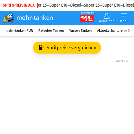
SPRITPREISINDEX
Diesel
Super E5
Super E10
Diesel
Super E5
Super E10
Diesel
powered by
Anmelden
Menü
mehr-tanken PUR
Ratgeber Tanken
Wissen Tanken
Aktuelle Spritpreise
R
Spritpreise vergleichen
ANZEIGE