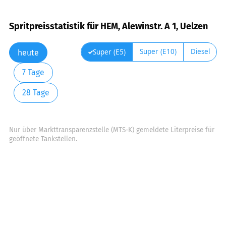
Spritpreisstatistik für HEM, Alewinstr. A 1, Uelzen
Super (E10)
Diesel
Super (E5)
heute
7 Tage
28 Tage
Nur über Markttransparenzstelle (MTS-K) gemeldete Literpreise für
geöffnete Tankstellen.