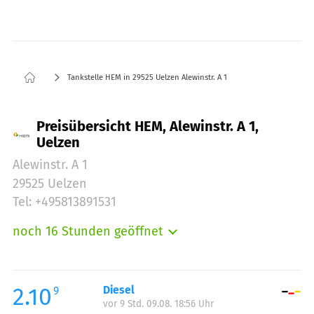
Tankstelle HEM in 29525 Uelzen Alewinstr. A 1
Preisübersicht HEM, Alewinstr. A 1,
Uelzen
Alewinstr. A 1
29525 Uelzen
Tel: +495813891531
noch 16 Stunden geöffnet
Montag:
06:00-23:00
Dienstag:
06:00-23:00
Mittwoch:
06:00-23:00
2.10
Diesel
9
vor 9 Std. 09.08. 18:56 Uhr
Donnerstag:
06:00-23:00