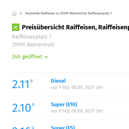
Tankstelle Raiffeisen in 29399 Wahrenholz Raiffeisenplatz 1
Preisübersicht Raiffeisen, Raiffeisen
Raiffeisenplatz 1
29399 Wahrenholz
24h geöffnet
Montag:
Dienstag:
Mittwoch:
2.11
Diesel
9
Donnerstag:
vor 9 Std. 06.08. 20:17 Uhr
Freitag:
Samstag:
2.10
Super (E10)
9
Sonntag:
vor 9 Std. 06.08. 20:17 Uhr
Super (E5)
9