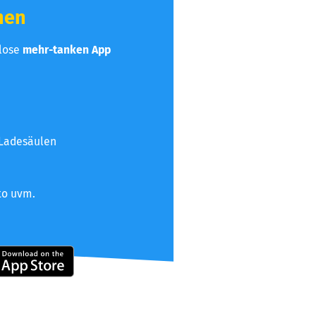
hen
nlose
mehr-tanken App
 Ladesäulen
to uvm.