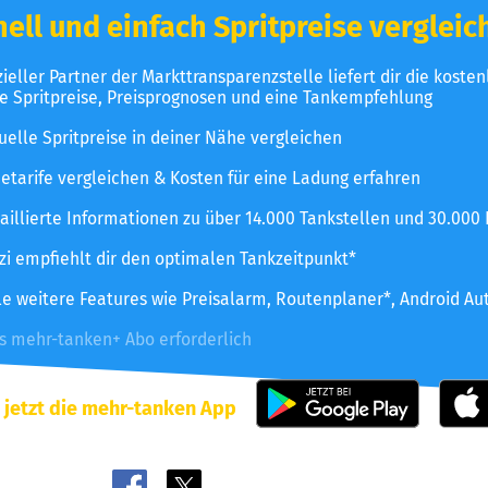
ell und einfach Spritpreise vergleic
izieller Partner der Markttransparenzstelle liefert dir die koste
le Spritpreise, Preisprognosen und eine Tankempfehlung
uelle Spritpreise in deiner Nähe vergleichen
etarife vergleichen & Kosten für eine Ladung erfahren
aillierte Informationen zu über 14.000 Tankstellen und 30.000
zzi empfiehlt dir den optimalen Tankzeitpunkt*
le weitere Features wie Preisalarm, Routenplaner*, Android Au
es mehr-tanken+ Abo erforderlich
 jetzt die mehr-tanken App