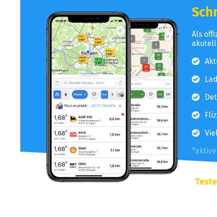
Schn
Als off
akutel
Akt
Lad
Det
Fli
Vie
*aktiv
Teste