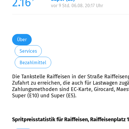
2.16
vor 9 Std. 06.08. 20:17 Uhr
Über
Services
Bezahlmittel
Die Tankstelle Raiffeisen in der Straße Raiffeise
Zufahrt zu erreichen, die auch für Lastwagen zugä
Zahlungsmethoden sind EC-Karte, Girocard, Maest
Super (E10) und Super (E5).
Spritpreisstatistik für Raiffeisen, Raiffeisenplatz