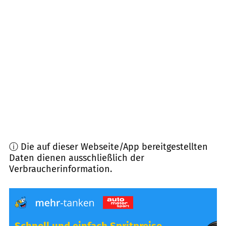
26937
Stadland
(
18,9
km Entfernung)
26340
Zetel
(
20,0
km Entfernung)
26345
Bockhorn
(
20,7
km Entfernung)
26446
Friedeburg
(
21,2
km Entfernung)
ⓘ Die auf dieser Webseite/App bereitgestellten
Daten dienen ausschließlich der
Verbraucherinformation.
Schnell und einfach Spritpreise