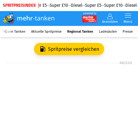
SPRITPREISINDEX
Diesel
Super E5
Super E10
Diesel
Super E5
Super E10
Diesel
powered by
Anmelden
Menü
Wissen Tanken
Aktuelle Spritpreise
Regional Tanken
Ladesäulen
Presse
Spritpreise vergleichen
ANZEIGE