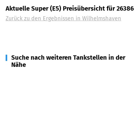
Aktuelle Super (E5) Preisübersicht für 26386
Zurück zu den Ergebnissen in
Wilhelmshaven
Suche nach weiteren Tankstellen in der
Nähe
26419
Schortens
(
9,9
km Entfernung)
26452
Sande
(
10,2
km Entfernung)
26969
Butjadingen
(
14,8
km Entfernung)
26441
Jever
(
15,4
km Entfernung)
26434
Wangerland
(
16,3
km Entfernung)
26316
Varel
(
18,5
km Entfernung)