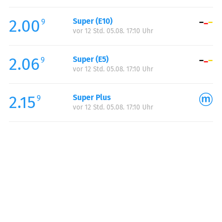
Freitag:
00:00-24:00
2.00
Super (E10)
Samstag:
00:00-24:00
9
vor 12 Std. 05.08. 17:10 Uhr
Sonntag:
00:00-24:00
Feiertag:
00:00-24:00
2.06
Super (E5)
9
vor 12 Std. 05.08. 17:10 Uhr
2.15
Super Plus
9
vor 12 Std. 05.08. 17:10 Uhr