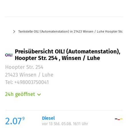
Tankstelle OIL! (Automatenstation) in 21423 Winsen / Luhe Hoopter Str. 25
Preisübersicht OIL! (Automatenstation),
Hoopter Str. 254 , Winsen / Luhe
Hoopter Str. 254
21423 Winsen / Luhe
Tel: +498003750041
24h geöffnet
Montag:
00:00-24:00
Dienstag:
00:00-24:00
Mittwoch:
00:00-24:00
2.07
Diesel
9
vor 13 Std. 05.08. 16:11 Uhr
Donnerstag:
00:00-24:00