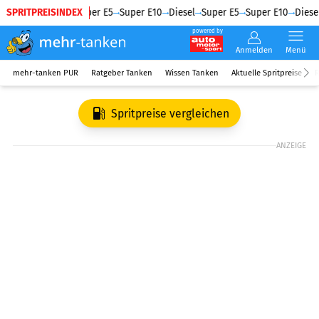
SPRITPREISINDEX
Diesel
Super E5
Super E10
Diesel
Super E5
Super E10
Diesel
powered by
Anmelden
Menü
mehr-tanken PUR
Ratgeber Tanken
Wissen Tanken
Aktuelle Spritpreise
R
Spritpreise vergleichen
ANZEIGE