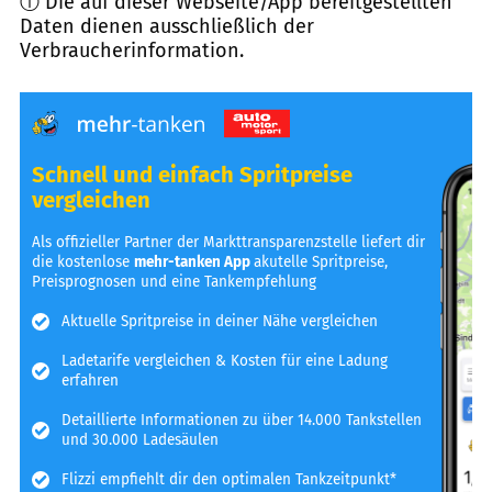
ⓘ Die auf dieser Webseite/App bereitgestellten
Daten dienen ausschließlich der
Verbraucherinformation.
Schnell und einfach Spritpreise
vergleichen
Als offizieller Partner der Markttransparenzstelle liefert dir
die kostenlose
mehr-tanken App
akutelle Spritpreise,
Preisprognosen und eine Tankempfehlung
Aktuelle Spritpreise in deiner Nähe vergleichen
Ladetarife vergleichen & Kosten für eine Ladung
erfahren
Detaillierte Informationen zu über 14.000 Tankstellen
und 30.000 Ladesäulen
Flizzi empfiehlt dir den optimalen Tankzeitpunkt*