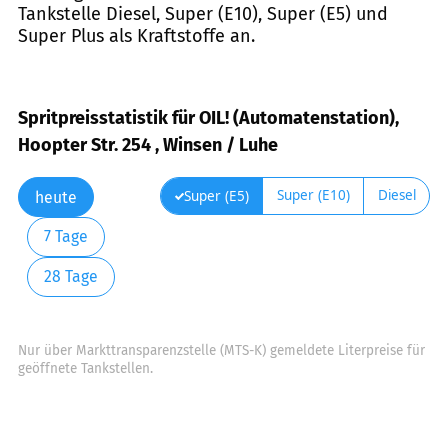
Tankstelle Diesel, Super (E10), Super (E5) und
Super Plus als Kraftstoffe an.
Spritpreisstatistik für OIL! (Automatenstation),
Hoopter Str. 254 , Winsen / Luhe
Super (E10)
Diesel
Super (E5)
heute
7 Tage
28 Tage
Nur über Markttransparenzstelle (MTS-K) gemeldete Literpreise für
geöffnete Tankstellen.