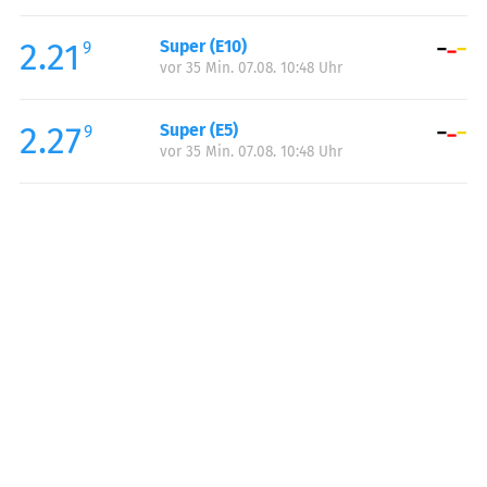
Freitag:
00:00-24:00
2.21
Super (E10)
Samstag:
00:00-24:00
9
vor 35 Min. 07.08. 10:48 Uhr
Sonntag:
00:00-24:00
2.27
Super (E5)
9
vor 35 Min. 07.08. 10:48 Uhr