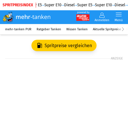
SPRITPREISINDEX
Diesel
Super E5
Super E10
Diesel
Super E5
Super E10
Diesel
powered by
Anmelden
Menü
mehr-tanken PUR
Ratgeber Tanken
Wissen Tanken
Aktuelle Spritpreise
R
Spritpreise vergleichen
ANZEIGE