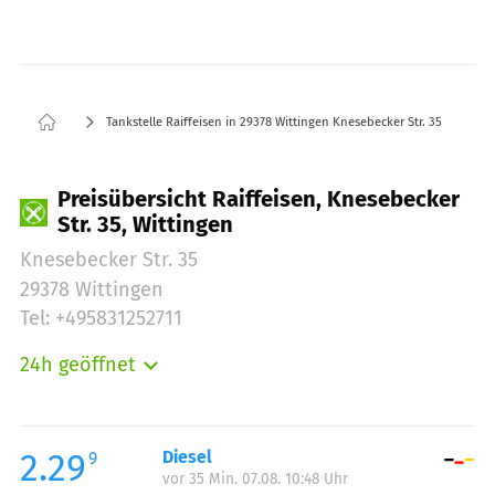
Tankstelle Raiffeisen in 29378 Wittingen Knesebecker Str. 35
Preisübersicht Raiffeisen, Knesebecker
Str. 35, Wittingen
Knesebecker Str. 35
29378 Wittingen
Tel: +495831252711
24h geöffnet
Montag:
00:00-24:00
Dienstag:
00:00-24:00
Mittwoch:
00:00-24:00
2.29
Diesel
9
vor 35 Min. 07.08. 10:48 Uhr
Donnerstag:
00:00-24:00