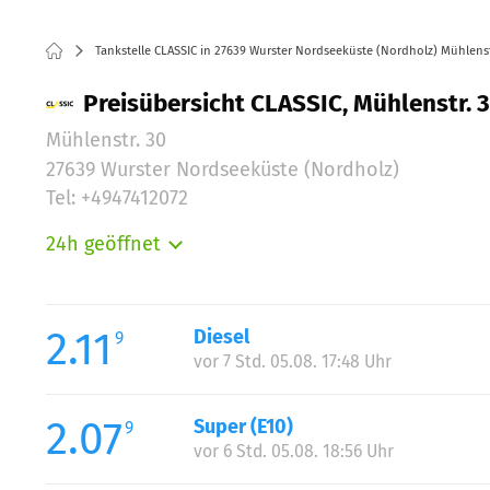
Tankstelle CLASSIC in 27639 Wurster Nordseeküste (Nordholz) Mühlenst
Preisübersicht CLASSIC, Mühlenstr. 
Mühlenstr. 30
27639 Wurster Nordseeküste (Nordholz)
Tel: +4947412072
24h geöffnet
Montag:
Dienstag:
Mittwoch:
2.11
Diesel
9
Donnerstag:
vor 7 Std. 05.08. 17:48 Uhr
Freitag:
Samstag:
2.07
Super (E10)
9
Sonntag:
vor 6 Std. 05.08. 18:56 Uhr