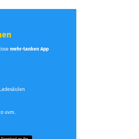
hen
nlose
mehr-tanken App
 Ladesäulen
to uvm.