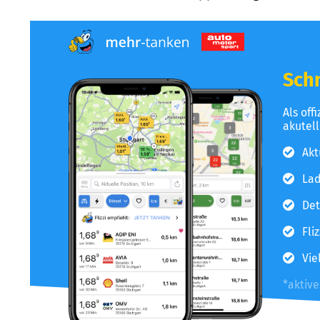
Schn
Als off
akutel
Akt
Lad
Det
Fli
Vie
*aktiv