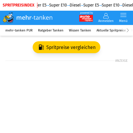
SPRITPREISINDEX
Diesel
Super E5
Super E10
Diesel
Super E5
Super E10
Diesel
powered by
Anmelden
Menü
mehr-tanken PUR
Ratgeber Tanken
Wissen Tanken
Aktuelle Spritpreise
R
Spritpreise vergleichen
ANZEIGE