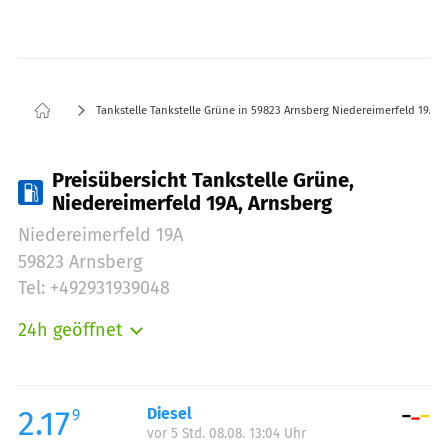
Tankstelle Tankstelle Grüne in 59823 Arnsberg Niedereimerfeld 19A
Preisübersicht Tankstelle Grüne,
Niedereimerfeld 19A, Arnsberg
Niedereimerfeld 19A
59823 Arnsberg
Tel: +492931939048
24h geöffnet
Montag:
00:00-23:59
Dienstag:
00:00-23:59
Mittwoch:
00:00-23:59
2.17
Diesel
9
vor 5 Std. 08.08. 13:04 Uhr
Donnerstag:
00:00-23:59