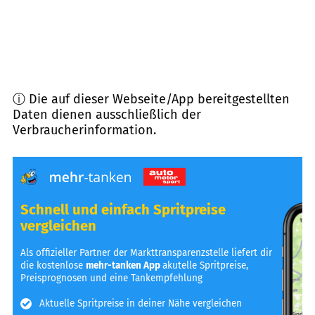
ⓘ Die auf dieser Webseite/App bereitgestellten
Daten dienen ausschließlich der
Verbraucherinformation.
Schnell und einfach Spritpreise
vergleichen
Als offizieller Partner der Markttransparenzstelle liefert dir
die kostenlose
mehr-tanken App
akutelle Spritpreise,
Preisprognosen und eine Tankempfehlung
Aktuelle Spritpreise in deiner Nähe vergleichen