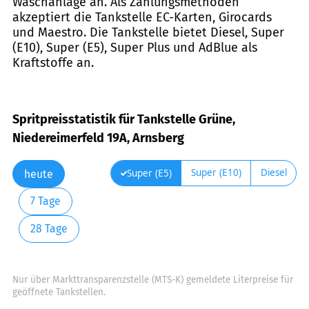
Waschanlage an. Als Zahlungsmethoden
akzeptiert die Tankstelle EC-Karten, Girocards
und Maestro. Die Tankstelle bietet Diesel, Super
(E10), Super (E5), Super Plus und AdBlue als
Kraftstoffe an.
Spritpreisstatistik für Tankstelle Grüne,
Niedereimerfeld 19A, Arnsberg
Super (E10)
Diesel
Super (E5)
heute
7 Tage
28 Tage
Nur über Markttransparenzstelle (MTS-K) gemeldete Literpreise für
geöffnete Tankstellen.