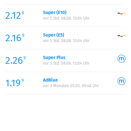
Freitag:
00:00-23:59
2.12
Super (E10)
Samstag:
00:00-23:59
9
vor 5 Std. 08.08. 13:04 Uhr
Sonntag:
00:00-23:59
2.16
Super (E5)
9
vor 5 Std. 08.08. 13:04 Uhr
2.26
Super Plus
9
vor 5 Std. 08.08. 13:04 Uhr
1.19
AdBlue
9
vor 3 Monaten 05.05. 05:48 Uhr