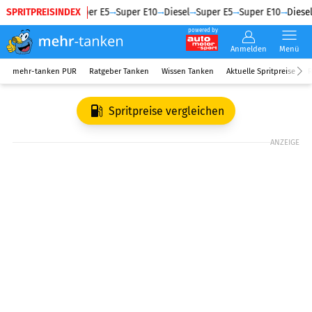
SPRITPREISINDEX
Diesel
Super E5
Super E10
Diesel
Super E5
Super E10
Diesel
powered by
Anmelden
Menü
mehr-tanken PUR
Ratgeber Tanken
Wissen Tanken
Aktuelle Spritpreise
R
Spritpreise vergleichen
ANZEIGE