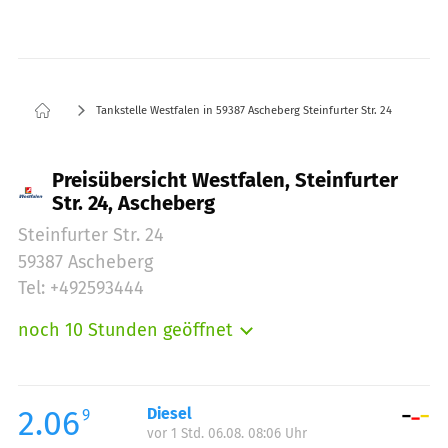
Tankstelle Westfalen in 59387 Ascheberg Steinfurter Str. 24
Preisübersicht Westfalen, Steinfurter
Str. 24, Ascheberg
Steinfurter Str. 24
59387 Ascheberg
Tel: +492593444
noch 10 Stunden geöffnet
Montag:
06:00-22:00
Dienstag:
06:00-22:00
Mittwoch:
06:00-22:00
2.06
Diesel
9
vor 1 Std. 06.08. 08:06 Uhr
Donnerstag:
06:00-22:00