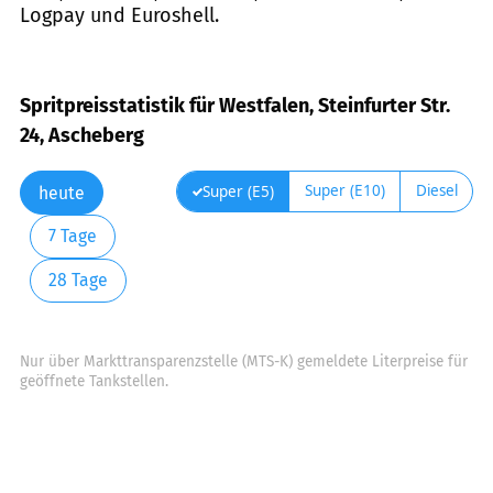
Logpay und Euroshell.
Spritpreisstatistik für Westfalen, Steinfurter Str.
24, Ascheberg
Super (E10)
Diesel
Super (E5)
heute
7 Tage
28 Tage
Nur über Markttransparenzstelle (MTS-K) gemeldete Literpreise für
geöffnete Tankstellen.