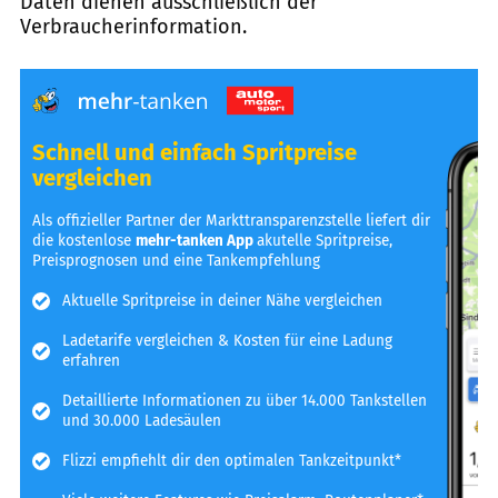
Daten dienen ausschließlich der
Verbraucherinformation.
Schnell und einfach Spritpreise
vergleichen
Als offizieller Partner der Markttransparenzstelle liefert dir
die kostenlose
mehr-tanken App
akutelle Spritpreise,
Preisprognosen und eine Tankempfehlung
Aktuelle Spritpreise in deiner Nähe vergleichen
Ladetarife vergleichen & Kosten für eine Ladung
erfahren
Detaillierte Informationen zu über 14.000 Tankstellen
und 30.000 Ladesäulen
Flizzi empfiehlt dir den optimalen Tankzeitpunkt*