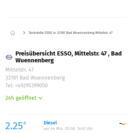
Tankstelle ESSO in 33181 Bad Wuennenberg Mittelstr. 47
Preisübersicht ESSO, Mittelstr. 47 , Bad
Wuennenberg
Mittelstr. 47
33181 Bad Wuennenberg
Tel: +49295399050
24h geöffnet
Montag:
00:00-24:00
Dienstag:
00:00-24:00
Mittwoch:
00:00-24:00
2.25
Diesel
9
vor 44 Min. 05.08. 14:41 Uhr
Donnerstag:
00:00-24:00