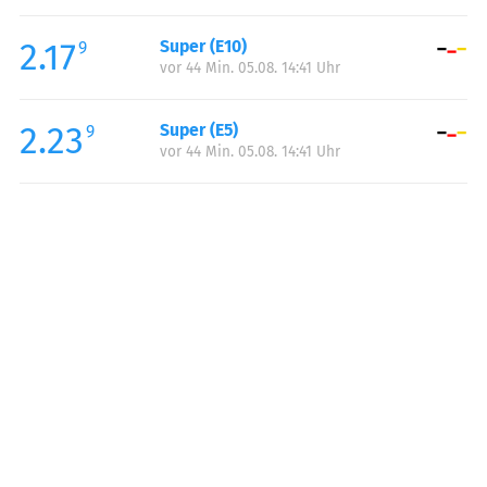
Freitag:
00:00-24:00
2.17
Super (E10)
Samstag:
00:00-24:00
9
vor 44 Min. 05.08. 14:41 Uhr
Sonntag:
00:00-24:00
2.23
Super (E5)
9
vor 44 Min. 05.08. 14:41 Uhr