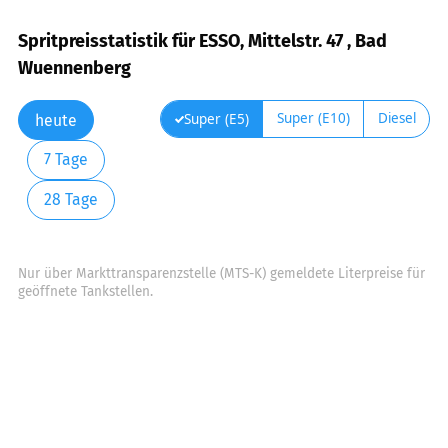
Spritpreisstatistik für ESSO, Mittelstr. 47 , Bad
Wuennenberg
Super (E10)
Diesel
Super (E5)
heute
7 Tage
28 Tage
Nur über Markttransparenzstelle (MTS-K) gemeldete Literpreise für
geöffnete Tankstellen.