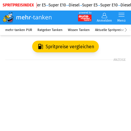
SPRITPREISINDEX
Diesel
Super E5
Super E10
Diesel
Super E5
Super E10
Diesel
powered by
Anmelden
Menü
mehr-tanken PUR
Ratgeber Tanken
Wissen Tanken
Aktuelle Spritpreise
R
Spritpreise vergleichen
ANZEIGE