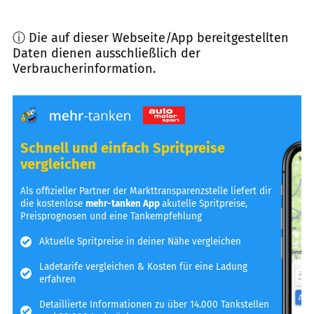
ⓘ Die auf dieser Webseite/App bereitgestellten
Daten dienen ausschließlich der
Verbraucherinformation.
Schnell und einfach Spritpreise
vergleichen
Als offizieller Partner der Markttransparenzstelle liefert dir
die kostenlose
mehr-tanken App
akutelle Spritpreise,
Preisprognosen und eine Tankempfehlung
Aktuelle Spritpreise in deiner Nähe vergleichen
Ladetarife vergleichen & Kosten für eine Ladung
erfahren
Detaillierte Informationen zu über 14.000 Tankstellen