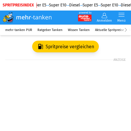
SPRITPREISINDEX
Diesel
Super E5
Super E10
Diesel
Super E5
Super E10
Diesel
powered by
Anmelden
Menü
mehr-tanken PUR
Ratgeber Tanken
Wissen Tanken
Aktuelle Spritpreise
R
Spritpreise vergleichen
ANZEIGE