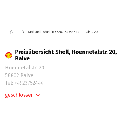
Tankstelle Shell in 58802 Balve Hoennetalstr. 20
Preisübersicht Shell, Hoennetalstr. 20,
Balve
Hoennetalstr. 20
58802 Balve
Tel: +4923752444
geschlossen
Montag:
06:30-20:00
Dienstag:
06:30-20:00
Mittwoch:
06:30-20:00
Donnerstag:
06:30-20:00