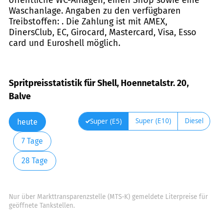
Waschanlage. Angaben zu den verfügbaren
Treibstoffen: . Die Zahlung ist mit AMEX,
DinersClub, EC, Girocard, Mastercard, Visa, Esso
card und Euroshell möglich.
Spritpreisstatistik für Shell, Hoennetalstr. 20,
Balve
Super (E10)
Diesel
Super (E5)
heute
7 Tage
28 Tage
Nur über Markttransparenzstelle (MTS-K) gemeldete Literpreise für
geöffnete Tankstellen.