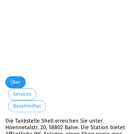
Freitag:
06:30-20:00
Samstag:
06:30-20:00
Sonntag:
09:00-20:00
Feiertag:
09:00-20:00
Über
Services
Bezahlmittel
Die Tankstelle Shell erreichen Sie unter
Hoennetalstr. 20, 58802 Balve. Die Station bietet
öffentliche WC-Anlagen, einen Shop sowie eine