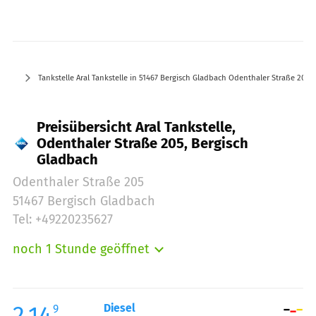
Tankstelle Aral Tankstelle in 51467 Bergisch Gladbach Odenthaler Straße 205
Preisübersicht Aral Tankstelle,
Odenthaler Straße 205, Bergisch
Gladbach
Odenthaler Straße 205
51467 Bergisch Gladbach
Tel: +49220235627
noch 1 Stunde geöffnet
Montag:
06:00-22:00
Dienstag:
06:00-22:00
Mittwoch:
06:00-22:00
2.14
Diesel
9