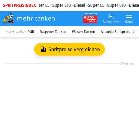
SPRITPREISINDEX
Diesel
Super E5
Super E10
Diesel
Super E5
Super E10
Diesel
powered by
Anmelden
Menü
mehr-tanken PUR
Ratgeber Tanken
Wissen Tanken
Aktuelle Spritpreise
R
Spritpreise vergleichen
ANZEIGE