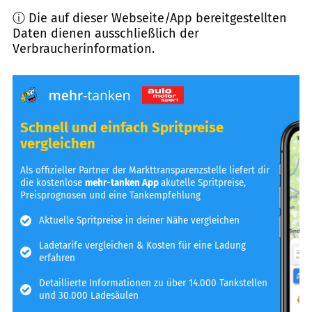
ⓘ Die auf dieser Webseite/App bereitgestellten
Daten dienen ausschließlich der
Verbraucherinformation.
Schnell und einfach Spritpreise
vergleichen
Als offizieller Partner der Markttransparenzstelle liefert dir
die kostenlose
mehr-tanken App
akutelle Spritpreise,
Preisprognosen und eine Tankempfehlung
Aktuelle Spritpreise in deiner Nähe vergleichen
Ladetarife vergleichen & Kosten für eine Ladung
erfahren
Detaillierte Informationen zu über 14.000 Tankstellen
und 30.000 Ladesäulen