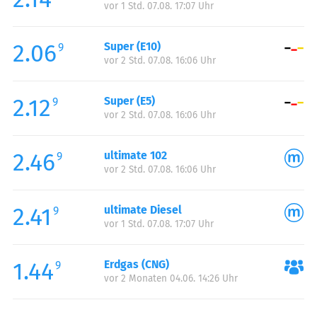
vor 1 Std. 07.08. 17:07 Uhr
Donnerstag:
06:00-22:00
Freitag:
06:00-22:00
2.06
Super (E10)
Samstag:
06:00-22:00
9
vor 2 Std. 07.08. 16:06 Uhr
Sonntag:
07:00-22:00
2.12
Super (E5)
9
vor 2 Std. 07.08. 16:06 Uhr
2.46
ultimate 102
9
vor 2 Std. 07.08. 16:06 Uhr
2.41
ultimate Diesel
9
vor 1 Std. 07.08. 17:07 Uhr
1.44
Erdgas (CNG)
9
vor 2 Monaten 04.06. 14:26 Uhr