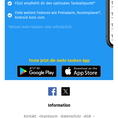
Flizzi empfiehlt dir den optimalen Tankzeitpunkt*
Viele weitere Features wie Preisalarm, Routenplaner*,
Android Auto uvm.
*aktives mehr-tanken+ Abo erforderlich
Teste jetzt die mehr-tanken App
Information
Kontakt
Impressum
Datenschutz
AGB