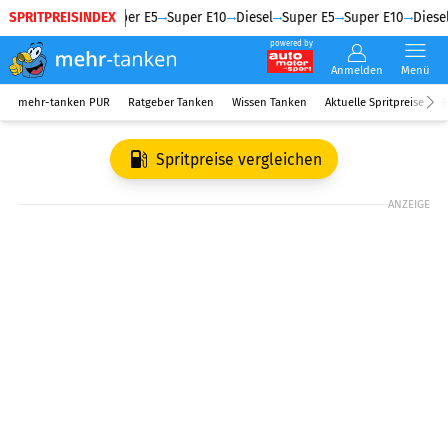
SPRITPREISINDEX
Diesel
Super E5
Super E10
Diesel
Super E5
Super E10
Diesel
powered by
Anmelden
Menü
mehr-tanken PUR
Ratgeber Tanken
Wissen Tanken
Aktuelle Spritpreise
R
Spritpreise vergleichen
ANZEIGE