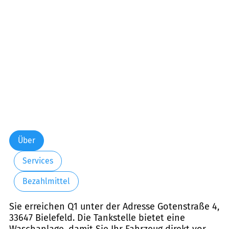
Freitag:
06:00-21:00
Samstag:
09:30-21:00
Sonntag:
09:30-21:00
Feiertag:
09:30-21:00
Über
Services
Bezahlmittel
Sie erreichen Q1 unter der Adresse Gotenstraße 4,
33647 Bielefeld. Die Tankstelle bietet eine
Waschanlage, damit Sie Ihr Fahrzeug direkt vor