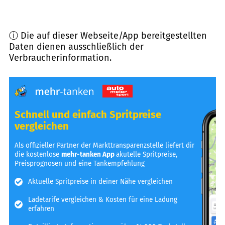
ⓘ Die auf dieser Webseite/App bereitgestellten
Daten dienen ausschließlich der
Verbraucherinformation.
Schnell und einfach Spritpreise
vergleichen
Als offizieller Partner der Markttransparenzstelle liefert dir
die kostenlose
mehr-tanken App
akutelle Spritpreise,
Preisprognosen und eine Tankempfehlung
Aktuelle Spritpreise in deiner Nähe vergleichen
Ladetarife vergleichen & Kosten für eine Ladung
erfahren