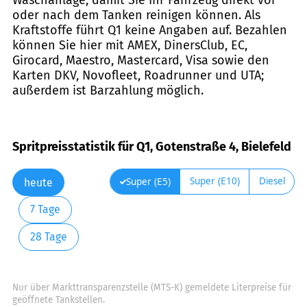
oder nach dem Tanken reinigen können. Als
Kraftstoffe führt Q1 keine Angaben auf. Bezahlen
können Sie hier mit AMEX, DinersClub, EC,
Girocard, Maestro, Mastercard, Visa sowie den
Karten DKV, Novofleet, Roadrunner und UTA;
außerdem ist Barzahlung möglich.
Spritpreisstatistik für Q1, Gotenstraße 4, Bielefeld
Super (E10)
Diesel
Super (E5)
heute
7 Tage
28 Tage
Nur über Markttransparenzstelle (MTS-K) gemeldete Literpreise für
geöffnete Tankstellen.