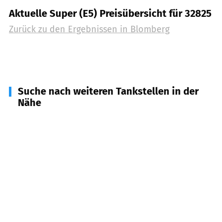
Aktuelle Super (E5) Preisübersicht für 32825
Zurück zu den Ergebnissen in
Blomberg
Suche nach weiteren Tankstellen in der
Nähe
32683
Barntrup
(
7,5
km Entfernung)
32694
Dörentrup
(
9,2
km Entfernung)
32816
Schieder-Schwalenberg
(
9,5
km Entfernung)
32805
Horn-Bad Meinberg
(
11,0
km Entfernung)
32839
Steinheim
(
11,6
km Entfernung)
32760
Detmold
(
12,5
km Entfernung)