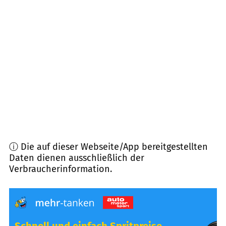
32758
Detmold
(
12,6
km Entfernung)
32756
Detmold
(
12,7
km Entfernung)
32657
Lemgo
(
14,0
km Entfernung)
32676
Lügde
(
15,0
km Entfernung)
ⓘ Die auf dieser Webseite/App bereitgestellten
Daten dienen ausschließlich der
Verbraucherinformation.
Schnell und einfach Spritpreise