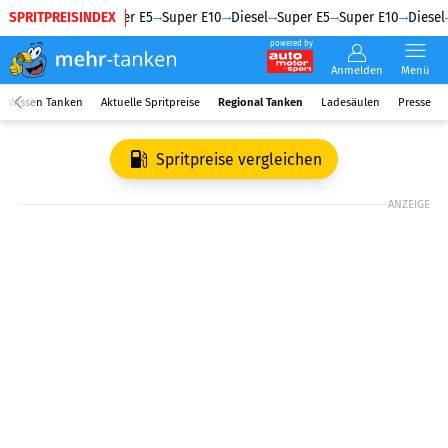
SPRITPREISINDEX
Diesel
Super E5
Super E10
Diesel
Super E5
Super E10
Diesel
powered by
Anmelden
Menü
Wissen Tanken
Aktuelle Spritpreise
Regional Tanken
Ladesäulen
Presse
Spritpreise vergleichen
ANZEIGE