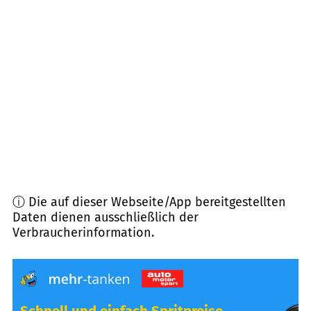
33014
Bad Driburg
(
14,2
km Entfernung)
33184
Altenbeken
(
14,7
km Entfernung)
33189
Schlangen
(
15,5
km Entfernung)
32756
Detmold
(
15,9
km Entfernung)
ⓘ Die auf dieser Webseite/App bereitgestellten
Daten dienen ausschließlich der
Verbraucherinformation.
Schnell und einfach Spritpreise