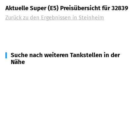
Aktuelle Super (E5) Preisübersicht für 32839
Zurück zu den Ergebnissen in
Steinheim
Suche nach weiteren Tankstellen in der
Nähe
33039
Nieheim
(
5,7
km Entfernung)
32805
Horn-Bad Meinberg
(
6,4
km Entfernung)
32816
Schieder-Schwalenberg
(
9,8
km Entfernung)
32825
Blomberg
(
11,6
km Entfernung)
37696
Marienmünster
(
12,5
km Entfernung)
32760
Detmold
(
13,3
km Entfernung)