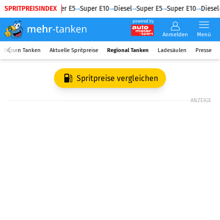
SPRITPREISINDEX
Diesel
Super E5
Super E10
Diesel
Super E5
Super E10
Diesel
powered by
Anmelden
Menü
Wissen Tanken
Aktuelle Spritpreise
Regional Tanken
Ladesäulen
Presse
Spritpreise vergleichen
ANZEIGE